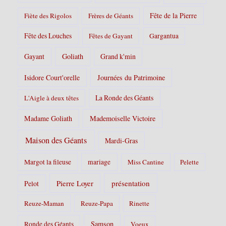
Fête de la Pierre
Fiète des Rigolos
Frères de Géants
Fête des Louches
Fêtes de Gayant
Gargantua
Gayant
Goliath
Grand k'min
Isidore Court'orelle
Journées du Patrimoine
La Ronde des Géants
L'Aigle à deux têtes
Madame Goliath
Mademoiselle Victoire
Maison des Géants
Mardi-Gras
Margot la fileuse
mariage
Miss Cantine
Pelette
Pierre Loyer
présentation
Pelot
Reuze-Maman
Reuze-Papa
Rinette
Samson
Ronde des Géants
Voeux