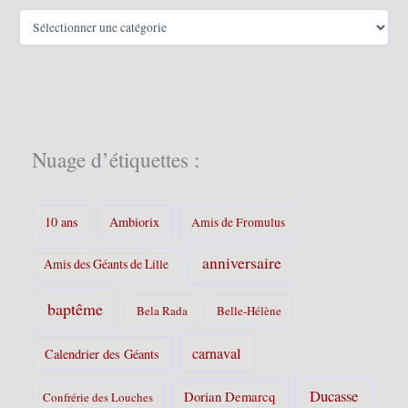
C
a
t
é
g
o
r
i
Nuage d’étiquettes :
e
s
:
10 ans
Ambiorix
Amis de Fromulus
anniversaire
Amis des Géants de Lille
baptême
Bela Rada
Belle-Hélène
carnaval
Calendrier des Géants
Ducasse
Dorian Demarcq
Confrérie des Louches