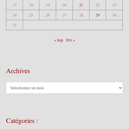
17
18
19
20
21
22
23
24
25
26
27
28
29
30
31
« Sep
Fév »
Archives
A
r
c
h
i
v
Catégories :
e
s