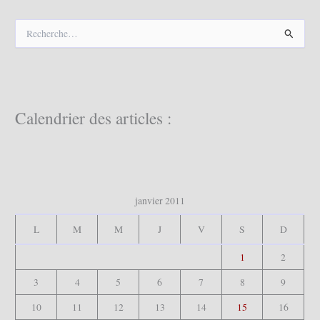
R
e
c
h
e
r
c
Calendrier des articles :
h
e
r
:
janvier 2011
L
M
M
J
V
S
D
1
2
3
4
5
6
7
8
9
10
11
12
13
14
15
16