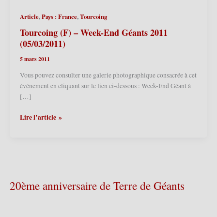
,
,
Article
Pays : France
Tourcoing
Tourcoing (F) – Week-End Géants 2011
(05/03/2011)
5 mars 2011
Vous pouvez consulter une galerie photographique consacrée à cet
événement en cliquant sur le lien ci-dessous : Week-End Géant à
[…]
Tourcoing
Lire l’article »
(F)
–
Week-
End
Géants
2011
20ème anniversaire de Terre de Géants
(05/03/2011)