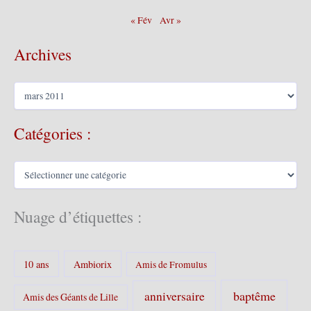
« Fév
Avr »
Archives
A
r
c
Catégories :
h
i
v
C
e
a
s
t
é
Nuage d’étiquettes :
g
o
r
10 ans
Ambiorix
i
Amis de Fromulus
e
s
baptême
anniversaire
Amis des Géants de Lille
: