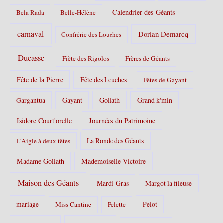
Calendrier des Géants
Bela Rada
Belle-Hélène
carnaval
Dorian Demarcq
Confrérie des Louches
Ducasse
Fiète des Rigolos
Frères de Géants
Fête de la Pierre
Fête des Louches
Fêtes de Gayant
Gayant
Goliath
Grand k'min
Gargantua
Isidore Court'orelle
Journées du Patrimoine
La Ronde des Géants
L'Aigle à deux têtes
Madame Goliath
Mademoiselle Victoire
Maison des Géants
Mardi-Gras
Margot la fileuse
Pelot
mariage
Miss Cantine
Pelette