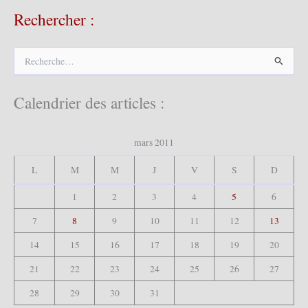
Rechercher :
R
e
c
h
Calendrier des articles :
e
r
c
mars 2011
h
e
L
M
M
J
V
S
D
r
1
2
3
4
5
6
:
7
8
9
10
11
12
13
14
15
16
17
18
19
20
21
22
23
24
25
26
27
28
29
30
31