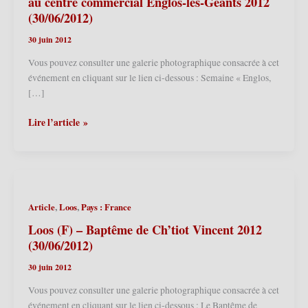
au centre commercial Englos-les-Géants 2012
(30/06/2012)
30 juin 2012
Vous pouvez consulter une galerie photographique consacrée à cet
événement en cliquant sur le lien ci-dessous : Semaine « Englos,
[…]
Englos
Lire l’article »
(F)
–
Semaine
«
Englos,
,
,
Article
Loos
Pays : France
c’est
Géant
Loos (F) – Baptême de Ch’tiot Vincent 2012
»
(30/06/2012)
au
30 juin 2012
centre
commercial
Vous pouvez consulter une galerie photographique consacrée à cet
Englos-
événement en cliquant sur le lien ci-dessous : Le Baptême de