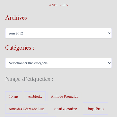
« Mai
Juil »
Archives
A
r
c
Catégories :
h
i
v
C
e
a
s
t
é
Nuage d’étiquettes :
g
o
r
10 ans
Ambiorix
i
Amis de Fromulus
e
s
baptême
anniversaire
Amis des Géants de Lille
: