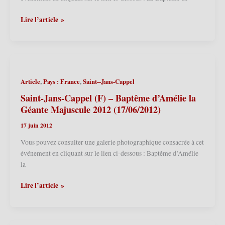
les-
Géants
Loos
Lire l’article »
2012
(F)
(30/06/2012)
–
Baptême
de
Ch’tiot
,
,
Article
Pays : France
Saint--Jans-Cappel
Vincent
2012
Saint-Jans-Cappel (F) – Baptême d’Amélie la
(30/06/2012)
Géante Majuscule 2012 (17/06/2012)
17 juin 2012
Vous pouvez consulter une galerie photographique consacrée à cet
événement en cliquant sur le lien ci-dessous : Baptême d’Amélie
la
Saint-
Lire l’article »
Jans-
Cappel
(F)