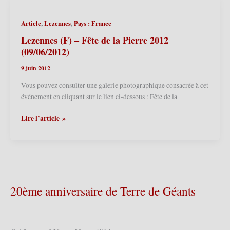
–
Baptême
,
,
Article
Lezennes
Pays : France
d’Amélie
la
Lezennes (F) – Fête de la Pierre 2012
Géante
(09/06/2012)
Majuscule
9 juin 2012
2012
(17/06/2012)
Vous pouvez consulter une galerie photographique consacrée à cet
événement en cliquant sur le lien ci-dessous : Fête de la
Lezennes
Lire l’article »
(F)
–
Fête
de
la
Pierre
20ème anniversaire de Terre de Géants
2012
(09/06/2012)