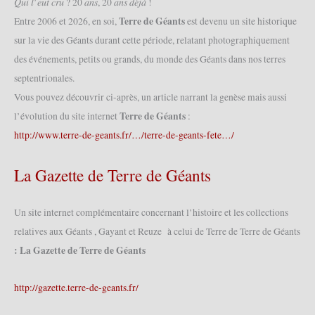
𝑄𝑢𝑖 𝑙’𝑒𝑢𝑡 𝑐𝑟𝑢 ? 20 𝑎𝑛𝑠, 20 𝑎𝑛𝑠 𝑑𝑒́𝑗𝑎̀ !
Terre de Géants
Entre 2006 et 2026, en soi,
est devenu un site historique
sur la vie des Géants durant cette période, relatant photographiquement
des événements, petits ou grands, du monde des Géants dans nos terres
septentrionales.
Vous pouvez découvrir ci-après, un article narrant la genèse mais aussi
Terre de Géants
l’évolution du site internet
:
http://www.terre-de-geants.fr/…/terre-de-geants-fete…/
La Gazette de Terre de Géants
Un site internet complémentaire concernant l’histoire et les collections
relatives aux Géants , Gayant et Reuze à celui de Terre de Terre de Géants
: La Gazette de Terre de Géants
http://gazette.terre-de-geants.fr/