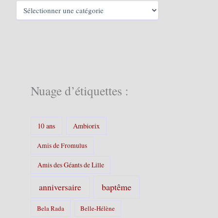
C
a
t
é
g
o
r
i
e
Nuage d’étiquettes :
s
:
10 ans
Ambiorix
Amis de Fromulus
Amis des Géants de Lille
baptême
anniversaire
Bela Rada
Belle-Hélène