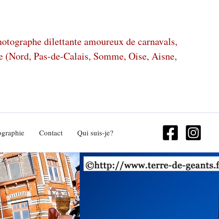
photographe dilettante amoureux de carnavals,
ze (Nord, Pas-de-Calais, Somme, Oise, Aisne,
ographie
Contact
Qui suis-je?