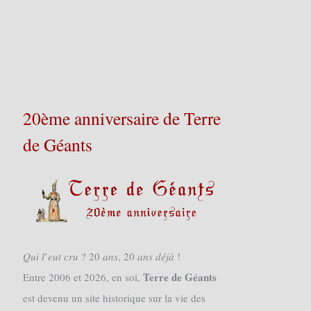
20ème anniversaire de Terre
de Géants
𝑄𝑢𝑖 𝑙’𝑒𝑢𝑡 𝑐𝑟𝑢 ? 20 𝑎𝑛𝑠, 20 𝑎𝑛𝑠 𝑑𝑒́𝑗𝑎̀ !
Terre de Géants
Entre 2006 et 2026, en soi,
est devenu un site historique sur la vie des