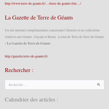
http://www.terre-de-geants.fr/…/terre-de-geants-fete…/
La Gazette de Terre de Géants
Un site internet complémentaire concernant l’histoire et les collections
relatives aux Géants , Gayant et Reuze à celui de Terre de Terre de Géants
: La Gazette de Terre de Géants
http://gazette.terre-de-geants.fr/
Rechercher :
R
e
c
h
Calendrier des articles :
e
r