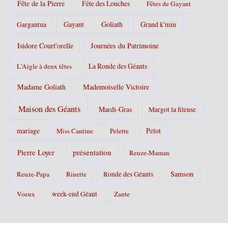
Fête de la Pierre
Fête des Louches
Fêtes de Gayant
Gayant
Goliath
Grand k'min
Gargantua
Isidore Court'orelle
Journées du Patrimoine
La Ronde des Géants
L'Aigle à deux têtes
Madame Goliath
Mademoiselle Victoire
Maison des Géants
Mardi-Gras
Margot la fileuse
Pelot
mariage
Miss Cantine
Pelette
Pierre Loyer
présentation
Reuze-Maman
Samson
Reuze-Papa
Rinette
Ronde des Géants
Voeux
week-end Géant
Zante