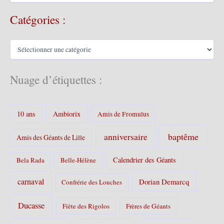
c
Catégories :
h
i
v
C
e
a
s
t
é
Nuage d’étiquettes :
g
o
r
10 ans
Ambiorix
i
Amis de Fromulus
e
s
baptême
anniversaire
Amis des Géants de Lille
:
Calendrier des Géants
Bela Rada
Belle-Hélène
carnaval
Dorian Demarcq
Confrérie des Louches
Ducasse
Fiète des Rigolos
Frères de Géants