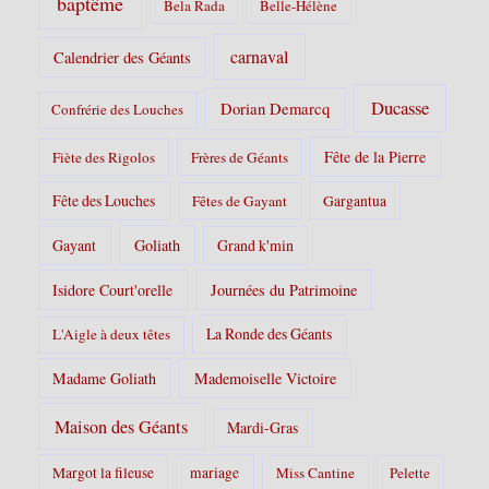
baptême
Bela Rada
Belle-Hélène
carnaval
Calendrier des Géants
Ducasse
Dorian Demarcq
Confrérie des Louches
Fête de la Pierre
Fiète des Rigolos
Frères de Géants
Fête des Louches
Fêtes de Gayant
Gargantua
Gayant
Goliath
Grand k'min
Isidore Court'orelle
Journées du Patrimoine
La Ronde des Géants
L'Aigle à deux têtes
Madame Goliath
Mademoiselle Victoire
Maison des Géants
Mardi-Gras
Margot la fileuse
mariage
Miss Cantine
Pelette