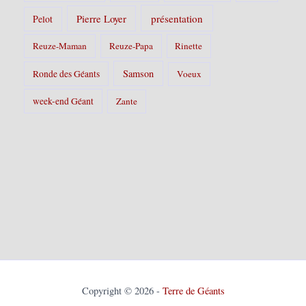
Pierre Loyer
présentation
Pelot
Reuze-Maman
Reuze-Papa
Rinette
Samson
Ronde des Géants
Voeux
week-end Géant
Zante
Copyright © 2026 -
Terre de Géants