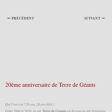
PRÉCÉDENT
SUIVANT
20ème anniversaire de Terre de Géants
𝑄𝑢𝑖 𝑙’𝑒𝑢𝑡 𝑐𝑟𝑢 ? 20 𝑎𝑛𝑠, 20 𝑎𝑛𝑠 𝑑𝑒́𝑗𝑎̀ !
Terre de Géants
Entre 2006 et 2026, en soi,
est devenu un site historique