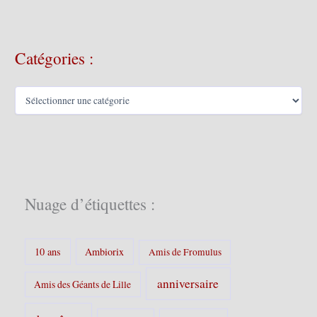
h
i
v
Catégories :
e
s
C
a
t
é
g
o
r
i
Nuage d’étiquettes :
e
s
:
10 ans
Ambiorix
Amis de Fromulus
anniversaire
Amis des Géants de Lille