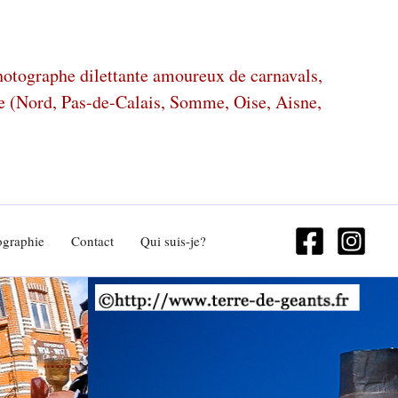
photographe dilettante amoureux de carnavals,
ze (Nord, Pas-de-Calais, Somme, Oise, Aisne,
ographie
Contact
Qui suis-je?