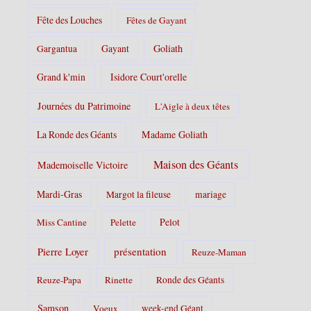
Fête des Louches
Fêtes de Gayant
Gayant
Goliath
Gargantua
Grand k'min
Isidore Court'orelle
Journées du Patrimoine
L'Aigle à deux têtes
La Ronde des Géants
Madame Goliath
Maison des Géants
Mademoiselle Victoire
Mardi-Gras
Margot la fileuse
mariage
Pelot
Miss Cantine
Pelette
Pierre Loyer
présentation
Reuze-Maman
Reuze-Papa
Rinette
Ronde des Géants
Samson
Voeux
week-end Géant