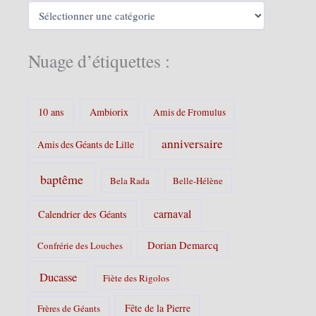
e
C
s
a
t
é
Nuage d’étiquettes :
g
o
r
i
10 ans
Ambiorix
Amis de Fromulus
e
s
anniversaire
Amis des Géants de Lille
:
baptême
Bela Rada
Belle-Hélène
carnaval
Calendrier des Géants
Dorian Demarcq
Confrérie des Louches
Ducasse
Fiète des Rigolos
Fête de la Pierre
Frères de Géants