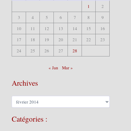
:
1
2
3
4
5
6
7
8
9
10
11
12
13
14
15
16
17
18
19
20
21
22
23
24
25
26
27
28
« Jan
Mar »
Archives
A
r
c
h
Catégories :
i
v