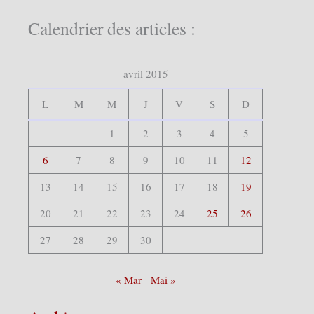
c
h
Calendrier des articles :
e
r
c
avril 2015
h
e
r
L
M
M
J
V
S
D
:
1
2
3
4
5
6
7
8
9
10
11
12
13
14
15
16
17
18
19
20
21
22
23
24
25
26
27
28
29
30
« Mar
Mai »