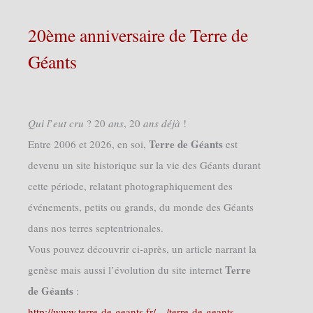
20ème anniversaire de Terre de
Géants
𝑄𝑢𝑖 𝑙’𝑒𝑢𝑡 𝑐𝑟𝑢 ? 20 𝑎𝑛𝑠, 20 𝑎𝑛𝑠 𝑑𝑒́𝑗𝑎̀ !
Terre de Géants
Entre 2006 et 2026, en soi,
est
devenu un site historique sur la vie des Géants durant
cette période, relatant photographiquement des
événements, petits ou grands, du monde des Géants
dans nos terres septentrionales.
Vous pouvez découvrir ci-après, un article narrant la
Terre
genèse mais aussi l’évolution du site internet
de Géants
:
http://www.terre-de-geants.fr/…/terre-de-geants-