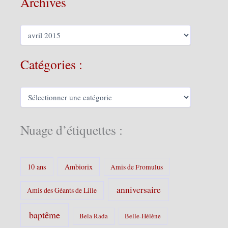
Archives
A
r
c
h
Catégories :
i
v
e
C
s
a
t
é
Nuage d’étiquettes :
g
o
r
i
10 ans
Ambiorix
Amis de Fromulus
e
s
anniversaire
Amis des Géants de Lille
:
baptême
Bela Rada
Belle-Hélène