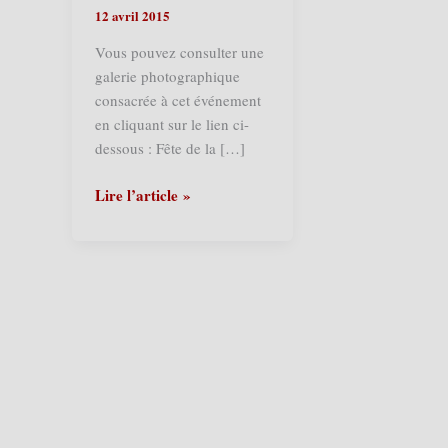
12 avril 2015
Vous pouvez consulter une
galerie photographique
consacrée à cet événement
en cliquant sur le lien ci-
dessous : Fête de la […]
Grand-
Lire l’article »
Fort-
Philippe
(F)
–
La
Fête
de
la
Matelote
2015