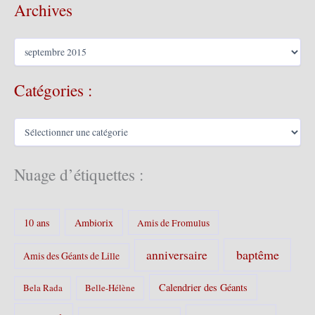
Archives
A
r
c
Catégories :
h
i
v
C
e
a
s
t
é
Nuage d’étiquettes :
g
o
r
10 ans
Ambiorix
i
Amis de Fromulus
e
s
baptême
anniversaire
Amis des Géants de Lille
:
Calendrier des Géants
Bela Rada
Belle-Hélène