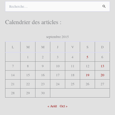
R
e
c
h
Calendrier des articles :
e
r
c
septembre 2015
h
e
L
M
M
J
V
S
D
r
1
2
3
4
5
6
:
7
8
9
10
11
12
13
14
15
16
17
18
19
20
21
22
23
24
25
26
27
28
29
30
« Août
Oct »