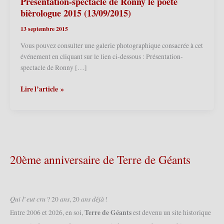
Présentation-spectacle de Ronny le poète
bièrologue 2015 (13/09/2015)
13 septembre 2015
Vous pouvez consulter une galerie photographique consacrée à cet
événement en cliquant sur le lien ci-dessous : Présentation-
spectacle de Ronny […]
Fretin
Lire l’article »
(F)
–
Ferme
des
Hirondelles
–
20ème anniversaire de Terre de Géants
Présentation-
spectacle
de
Ronny
𝑄𝑢𝑖 𝑙’𝑒𝑢𝑡 𝑐𝑟𝑢 ? 20 𝑎𝑛𝑠, 20 𝑎𝑛𝑠 𝑑𝑒́𝑗𝑎̀ !
le
Terre de Géants
Entre 2006 et 2026, en soi,
est devenu un site historique
poète