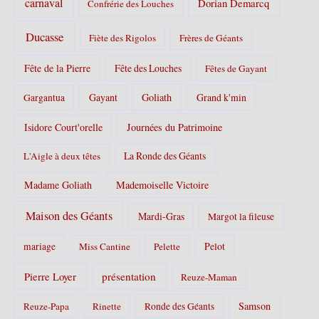
carnaval
Dorian Demarcq
Confrérie des Louches
Ducasse
Fiète des Rigolos
Frères de Géants
Fête de la Pierre
Fête des Louches
Fêtes de Gayant
Gayant
Goliath
Grand k'min
Gargantua
Isidore Court'orelle
Journées du Patrimoine
La Ronde des Géants
L'Aigle à deux têtes
Madame Goliath
Mademoiselle Victoire
Maison des Géants
Mardi-Gras
Margot la fileuse
Pelot
mariage
Miss Cantine
Pelette
Pierre Loyer
présentation
Reuze-Maman
Samson
Reuze-Papa
Rinette
Ronde des Géants