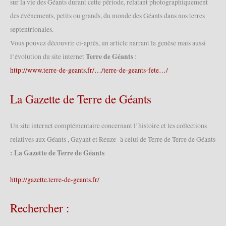
sur la vie des Géants durant cette période, relatant photographiquement
bièrologue
des événements, petits ou grands, du monde des Géants dans nos terres
2015
(13/09/2015)
septentrionales.
Vous pouvez découvrir ci-après, un article narrant la genèse mais aussi
Terre de Géants
l’évolution du site internet
:
http://www.terre-de-geants.fr/…/terre-de-geants-fete…/
La Gazette de Terre de Géants
Un site internet complémentaire concernant l’histoire et les collections
relatives aux Géants , Gayant et Reuze à celui de Terre de Terre de Géants
: La Gazette de Terre de Géants
http://gazette.terre-de-geants.fr/
Rechercher :