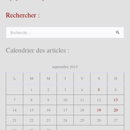
Rechercher :
R
e
c
h
Calendrier des articles :
e
r
c
septembre 2015
h
e
L
M
M
J
V
S
D
r
1
2
3
4
5
6
:
7
8
9
10
11
12
13
14
15
16
17
18
19
20
21
22
23
24
25
26
27