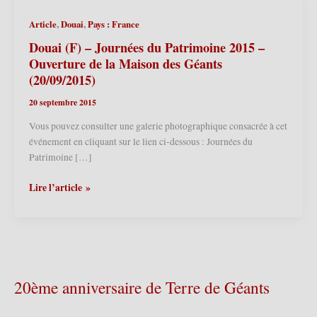
,
,
Article
Douai
Pays : France
Douai (F) – Journées du Patrimoine 2015 –
Ouverture de la Maison des Géants
(20/09/2015)
20 septembre 2015
Vous pouvez consulter une galerie photographique consacrée à cet
événement en cliquant sur le lien ci-dessous : Journées du
Patrimoine […]
Douai
Lire l’article »
(F)
–
Journées
du
Patrimoine
2015
20ème anniversaire de Terre de Géants
–
Ouverture