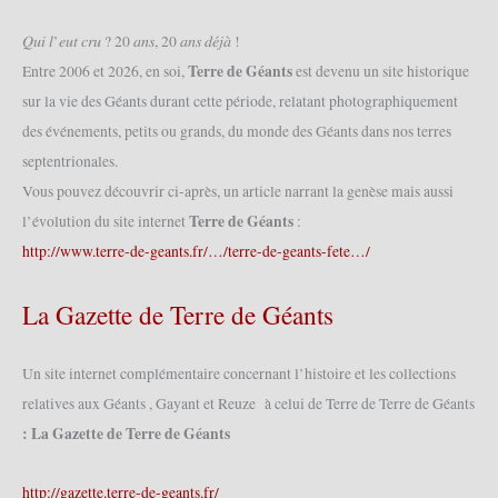
de
la
𝑄𝑢𝑖 𝑙’𝑒𝑢𝑡 𝑐𝑟𝑢 ? 20 𝑎𝑛𝑠, 20 𝑎𝑛𝑠 𝑑𝑒́𝑗𝑎̀ !
Maison
Terre de Géants
Entre 2006 et 2026, en soi,
est devenu un site historique
des
sur la vie des Géants durant cette période, relatant photographiquement
Géants
des événements, petits ou grands, du monde des Géants dans nos terres
(20/09/2015)
septentrionales.
Vous pouvez découvrir ci-après, un article narrant la genèse mais aussi
Terre de Géants
l’évolution du site internet
:
http://www.terre-de-geants.fr/…/terre-de-geants-fete…/
La Gazette de Terre de Géants
Un site internet complémentaire concernant l’histoire et les collections
relatives aux Géants , Gayant et Reuze à celui de Terre de Terre de Géants
: La Gazette de Terre de Géants
http://gazette.terre-de-geants.fr/