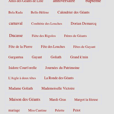
baptême
anniversaire
Amis des Géants de Lille
:
Calendrier des Géants
Bela Rada
Belle-Hélène
carnaval
Dorian Demarcq
Confrérie des Louches
Ducasse
Fiète des Rigolos
Frères de Géants
Fête de la Pierre
Fête des Louches
Fêtes de Gayant
Gayant
Goliath
Grand k'min
Gargantua
Isidore Court'orelle
Journées du Patrimoine
La Ronde des Géants
L'Aigle à deux têtes
Madame Goliath
Mademoiselle Victoire
Maison des Géants
Mardi-Gras
Margot la fileuse
Pelot
mariage
Miss Cantine
Pelette