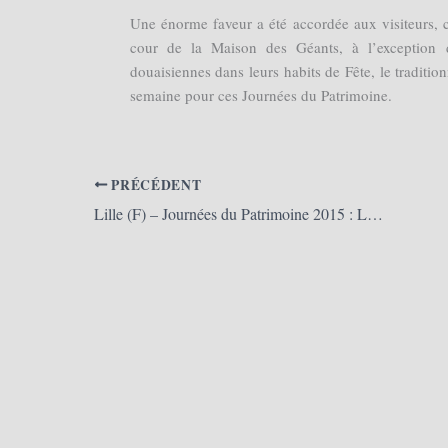
Une énorme faveur a été accordée aux visiteurs, ce
cour de la Maison des Géants, à l’exception 
douaisiennes dans leurs habits de Fête, le traditio
semaine pour ces Journées du Patrimoine.
PRÉCÉDENT
Lille (F) – Journées du Patrimoine 2015 : Les Géants sont de sortie ! (19 et 20 septembre 2015)