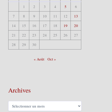
1
2
3
4
5
6
7
8
9
10
11
12
13
14
15
16
17
18
19
20
21
22
23
24
25
26
27
28
29
30
« Août
Oct »
Archives
A
r