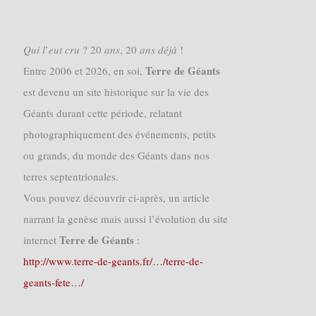
𝑄𝑢𝑖 𝑙’𝑒𝑢𝑡 𝑐𝑟𝑢 ? 20 𝑎𝑛𝑠, 20 𝑎𝑛𝑠 𝑑𝑒́𝑗𝑎̀ !
Terre de Géants
Entre 2006 et 2026, en soi,
est devenu un site historique sur la vie des
Géants durant cette période, relatant
photographiquement des événements, petits
ou grands, du monde des Géants dans nos
terres septentrionales.
Vous pouvez découvrir ci-après, un article
narrant la genèse mais aussi l’évolution du site
Terre de Géants
internet
:
http://www.terre-de-geants.fr/…/terre-de-
geants-fete…/