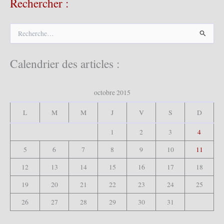
Rechercher :
R
e
c
h
Calendrier des articles :
e
r
c
octobre 2015
h
e
L
M
M
J
V
S
D
r
1
2
3
4
:
5
6
7
8
9
10
11
12
13
14
15
16
17
18
19
20
21
22
23
24
25
26
27
28
29
30
31