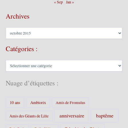
« Sep
Jan »
Archives
A
r
c
Catégories :
h
i
v
C
e
a
s
t
é
Nuage d’étiquettes :
g
o
r
10 ans
Ambiorix
i
Amis de Fromulus
e
s
baptême
anniversaire
Amis des Géants de Lille
: