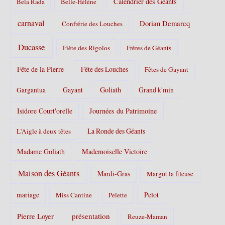
Calendrier des Géants
Bela Rada
Belle-Hélène
carnaval
Dorian Demarcq
Confrérie des Louches
Ducasse
Fiète des Rigolos
Frères de Géants
Fête de la Pierre
Fête des Louches
Fêtes de Gayant
Gayant
Goliath
Grand k'min
Gargantua
Isidore Court'orelle
Journées du Patrimoine
La Ronde des Géants
L'Aigle à deux têtes
Madame Goliath
Mademoiselle Victoire
Maison des Géants
Mardi-Gras
Margot la fileuse
Pelot
mariage
Miss Cantine
Pelette
Pierre Loyer
présentation
Reuze-Maman