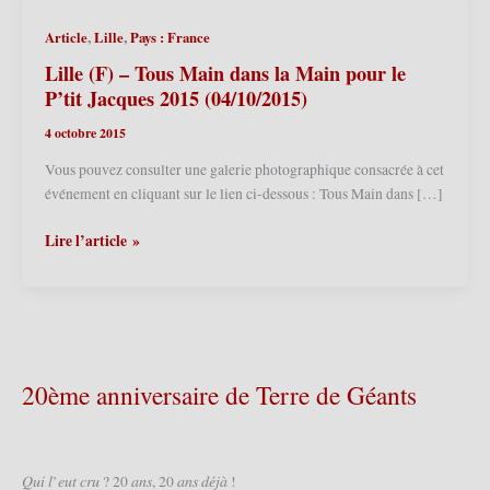
,
,
Article
Lille
Pays : France
Lille (F) – Tous Main dans la Main pour le
P’tit Jacques 2015 (04/10/2015)
4 octobre 2015
Vous pouvez consulter une galerie photographique consacrée à cet
événement en cliquant sur le lien ci-dessous : Tous Main dans […]
Lille
Lire l’article »
(F)
–
Tous
Main
dans
la
20ème anniversaire de Terre de Géants
Main
pour
le
P’tit
𝑄𝑢𝑖 𝑙’𝑒𝑢𝑡 𝑐𝑟𝑢 ? 20 𝑎𝑛𝑠, 20 𝑎𝑛𝑠 𝑑𝑒́𝑗𝑎̀ !