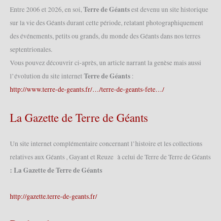
Jacques
Terre de Géants
Entre 2006 et 2026, en soi,
est devenu un site historique
2015
sur la vie des Géants durant cette période, relatant photographiquement
(04/10/2015)
des événements, petits ou grands, du monde des Géants dans nos terres
septentrionales.
Vous pouvez découvrir ci-après, un article narrant la genèse mais aussi
Terre de Géants
l’évolution du site internet
:
http://www.terre-de-geants.fr/…/terre-de-geants-fete…/
La Gazette de Terre de Géants
Un site internet complémentaire concernant l’histoire et les collections
relatives aux Géants , Gayant et Reuze à celui de Terre de Terre de Géants
: La Gazette de Terre de Géants
http://gazette.terre-de-geants.fr/