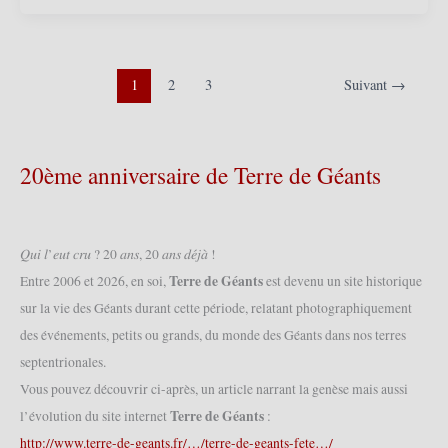
(26/07/2017)
–
Baptême
du
Géant
1
2
3
Suivant
→
le
P’tit
Jacques
20ème anniversaire de Terre de Géants
2016
(14/05/2016)
𝑄𝑢𝑖 𝑙’𝑒𝑢𝑡 𝑐𝑟𝑢 ? 20 𝑎𝑛𝑠, 20 𝑎𝑛𝑠 𝑑𝑒́𝑗𝑎̀ !
Terre de Géants
Entre 2006 et 2026, en soi,
est devenu un site historique
sur la vie des Géants durant cette période, relatant photographiquement
des événements, petits ou grands, du monde des Géants dans nos terres
septentrionales.
Vous pouvez découvrir ci-après, un article narrant la genèse mais aussi
Terre de Géants
l’évolution du site internet
:
http://www.terre-de-geants.fr/…/terre-de-geants-fete…/