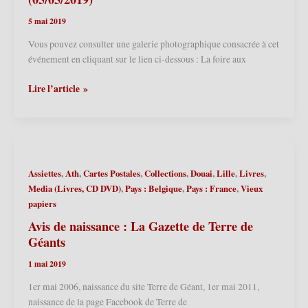
l’Hôtel
5 mai 2019
de
Ville
Vous pouvez consulter une galerie photographique consacrée à cet
de
événement en cliquant sur le lien ci-dessous : La foire aux
Lille
(22/09/2019)
Lille
Lire l’article »
(F)
–
Foire
aux
manèges
,
,
,
,
,
,
,
Assiettes
Ath
Cartes Postales
Collections
Douai
Lille
Livres
–
,
,
,
Media (Livres, CD DVD)
Pays : Belgique
Pays : France
Vieux
Les
papiers
voitures
anciennes
Avis de naissance : La Gazette de Terre de
accueillent
Géants
les
1 mai 2019
Géants
du
1er mai 2006, naissance du site Terre de Géant, 1er mai 2011,
Nord
naissance de la page Facebook de Terre de