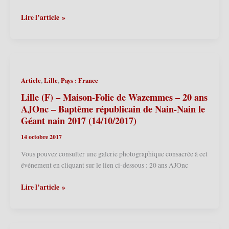
2019
(05/05/2019)
Avis
Lire l’article »
de
naissance
:
La
Gazette
,
,
Article
Lille
Pays : France
de
Terre
Lille (F) – Maison-Folie de Wazemmes – 20 ans
de
AJOnc – Baptême républicain de Nain-Nain le
Géants
Géant nain 2017 (14/10/2017)
14 octobre 2017
Vous pouvez consulter une galerie photographique consacrée à cet
événement en cliquant sur le lien ci-dessous : 20 ans AJOnc
Lille
Lire l’article »
(F)
–
Maison-