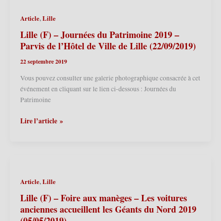
Dimanches
de
,
Article
Lille
la
Liberté,
Lille (F) – Journées du Patrimoine 2019 –
un
Parvis de l’Hôtel de Ville de Lille (22/09/2019)
1er
22 septembre 2019
mai
2022
Vous pouvez consulter une galerie photographique consacrée à cet
(01/05/2022)
événement en cliquant sur le lien ci-dessous : Journées du
Patrimoine
Lille
Lire l’article »
(F)
–
Journées
du
Patrimoine
,
Article
Lille
2019
–
Lille (F) – Foire aux manèges – Les voitures
Parvis
anciennes accueillent les Géants du Nord 2019
de
(05/05/2019)