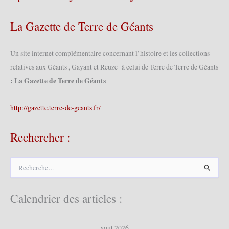
La Gazette de Terre de Géants
Un site internet complémentaire concernant l’histoire et les collections
relatives aux Géants , Gayant et Reuze à celui de Terre de Terre de Géants
: La Gazette de Terre de Géants
http://gazette.terre-de-geants.fr/
Rechercher :
R
e
c
h
Calendrier des articles :
e
r
c
août 2026