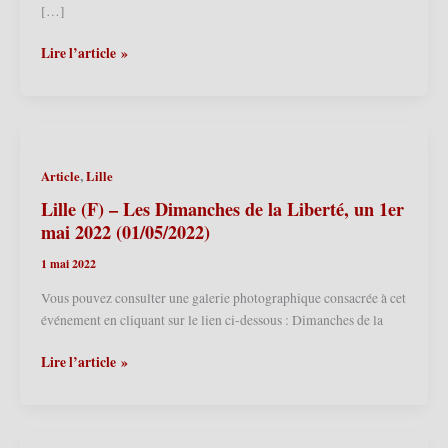
[…]
Lille
Lire l’article »
(F)
–
Foire
aux
manèges
,
Article
Lille
de
printemps
Lille (F) – Les Dimanches de la Liberté, un 1er
2026
mai 2022 (01/05/2022)
–
1 mai 2022
Parade
de
Vous pouvez consulter une galerie photographique consacrée à cet
Géants
événement en cliquant sur le lien ci-dessous : Dimanches de la
(19/04/2026)
Lille
Lire l’article »
(F)
–
Les