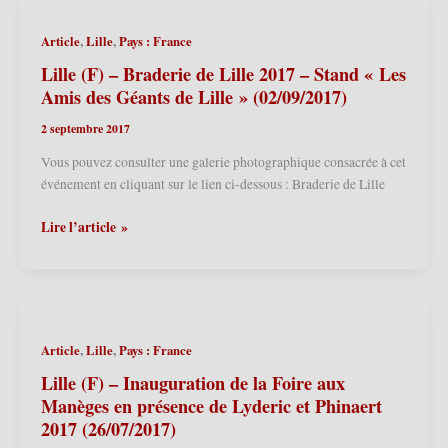
Folie
de
,
,
Article
Lille
Pays : France
Wazemmes
–
Lille (F) – Braderie de Lille 2017 – Stand « Les
20
Amis des Géants de Lille » (02/09/2017)
ans
2 septembre 2017
AJOnc
–
Vous pouvez consulter une galerie photographique consacrée à cet
Baptême
événement en cliquant sur le lien ci-dessous : Braderie de Lille
républicain
de
Lille
Lire l’article »
Nain-
(F)
Nain
–
le
Braderie
Géant
de
nain
Lille
,
,
Article
Lille
Pays : France
2017
2017
(14/10/2017)
–
Lille (F) – Inauguration de la Foire aux
Stand
Manèges en présence de Lyderic et Phinaert
« Les
2017 (26/07/2017)
Amis