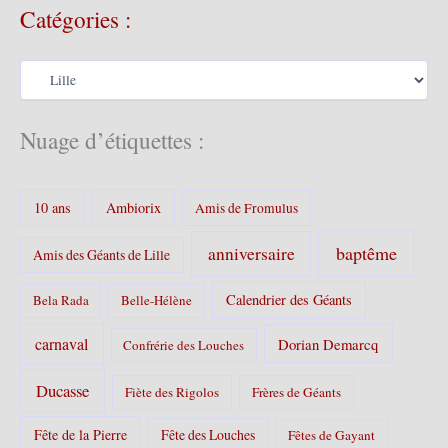
Catégories :
h
i
v
C
e
a
s
t
é
Nuage d’étiquettes :
g
o
r
10 ans
Ambiorix
i
Amis de Fromulus
e
s
baptême
anniversaire
Amis des Géants de Lille
:
Calendrier des Géants
Bela Rada
Belle-Hélène
carnaval
Dorian Demarcq
Confrérie des Louches
Ducasse
Fiète des Rigolos
Frères de Géants
Fête de la Pierre
Fête des Louches
Fêtes de Gayant