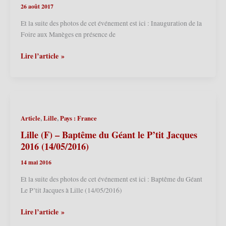
26 août 2017
des
Géants
Et la suite des photos de cet événement est ici : Inauguration de la
de
Foire aux Manèges en présence de
Lille »
(02/09/2017)
Lille
Lire l’article »
(F)
–
Inauguration
de
la
,
,
Article
Lille
Pays : France
Foire
aux
Lille (F) – Baptême du Géant le P’tit Jacques
Manèges
2016 (14/05/2016)
en
14 mai 2016
présence
de
Et la suite des photos de cet événement est ici : Baptême du Géant
Lyderic
Le P’tit Jacques à Lille (14/05/2016)
et
Phinaert
Lille
Lire l’article »
2017
(F)