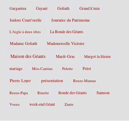
Gayant
Goliath
Grand k'min
Gargantua
Isidore Court'orelle
Journées du Patrimoine
La Ronde des Géants
L'Aigle à deux têtes
Madame Goliath
Mademoiselle Victoire
Maison des Géants
Mardi-Gras
Margot la fileuse
Pelot
mariage
Miss Cantine
Pelette
Pierre Loyer
présentation
Reuze-Maman
Samson
Reuze-Papa
Rinette
Ronde des Géants
Voeux
week-end Géant
Zante