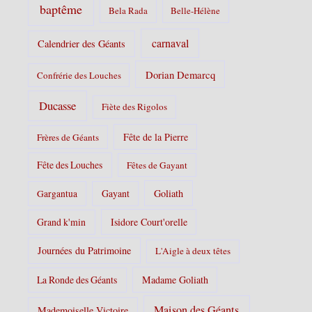
baptême
Bela Rada
Belle-Hélène
carnaval
Calendrier des Géants
Dorian Demarcq
Confrérie des Louches
Ducasse
Fiète des Rigolos
Fête de la Pierre
Frères de Géants
Fête des Louches
Fêtes de Gayant
Gayant
Goliath
Gargantua
Grand k'min
Isidore Court'orelle
Journées du Patrimoine
L'Aigle à deux têtes
La Ronde des Géants
Madame Goliath
Maison des Géants
Mademoiselle Victoire