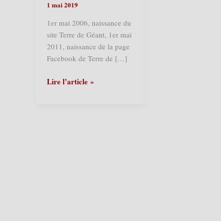
1 mai 2019
1er mai 2006, naissance du
site Terre de Géant, 1er mai
2011, naissance de la page
Facebook de Terre de […]
Avis
Lire l’article »
de
naissance
:
La
Gazette
de
Terre
de
Géants