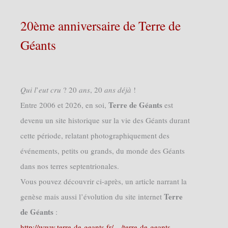
20ème anniversaire de Terre de
Géants
𝑄𝑢𝑖 𝑙’𝑒𝑢𝑡 𝑐𝑟𝑢 ? 20 𝑎𝑛𝑠, 20 𝑎𝑛𝑠 𝑑𝑒́𝑗𝑎̀ !
Terre de Géants
Entre 2006 et 2026, en soi,
est
devenu un site historique sur la vie des Géants durant
cette période, relatant photographiquement des
événements, petits ou grands, du monde des Géants
dans nos terres septentrionales.
Vous pouvez découvrir ci-après, un article narrant la
Terre
genèse mais aussi l’évolution du site internet
de Géants
:
http://www.terre-de-geants.fr/…/terre-de-geants-