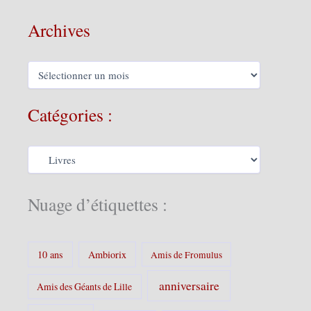
Archives
A
r
c
h
Catégories :
i
v
e
C
s
a
t
é
Nuage d’étiquettes :
g
o
r
i
10 ans
Ambiorix
Amis de Fromulus
e
s
anniversaire
Amis des Géants de Lille
: