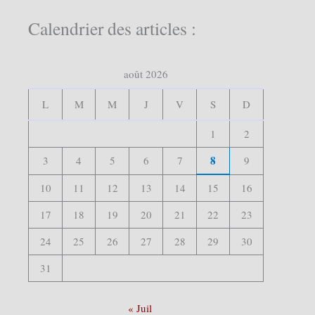
c
h
Calendrier des articles :
e
r
c
août 2026
h
e
r
L
M
M
J
V
S
D
:
1
2
8
3
4
5
6
7
9
10
11
12
13
14
15
16
17
18
19
20
21
22
23
24
25
26
27
28
29
30
31
« Juil