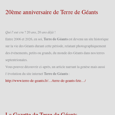
20ème anniversaire de Terre de Géants
𝑄𝑢𝑖 𝑙’𝑒𝑢𝑡 𝑐𝑟𝑢 ? 20 𝑎𝑛𝑠, 20 𝑎𝑛𝑠 𝑑𝑒́𝑗𝑎̀ !
Terre de Géants
Entre 2006 et 2026, en soi,
est devenu un site historique
sur la vie des Géants durant cette période, relatant photographiquement
des événements, petits ou grands, du monde des Géants dans nos terres
septentrionales.
Vous pouvez découvrir ci-après, un article narrant la genèse mais aussi
Terre de Géants
l’évolution du site internet
:
http://www.terre-de-geants.fr/…/terre-de-geants-fete…/
La Gazette de Terre de Géants