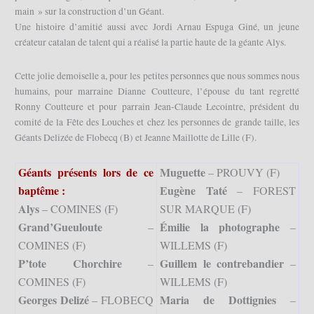
main » sur la construction d’un Géant.
Une histoire d’amitié aussi avec Jordi Arnau Espuga Giné, un jeune
créateur catalan de talent qui a réalisé la partie haute de la géante Alys.
Cette jolie demoiselle a, pour les petites personnes que nous sommes nous
humains, pour marraine Dianne Coutteure, l’épouse du tant regretté
Ronny Coutteure et pour parrain Jean-Claude Lecointre, président du
comité de la Fête des Louches et chez les personnes de grande taille, les
Géants Delizée de Flobecq (B) et Jeanne Maillotte de Lille (F).
Géants présents lors de ce
Muguette
– PROUVY (F)
baptême :
Eugène Taté
– FOREST
Alys
– COMINES (F)
SUR MARQUE (F)
Grand’Gueuloute
Émilie la photographe
–
–
COMINES (F)
WILLEMS (F)
P’tote Chorchire
Guillem le contrebandier
–
–
COMINES (F)
WILLEMS (F)
Georges Delizé
Maria de Dottignies
– FLOBECQ
–