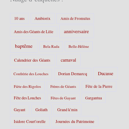
s
:
10 ans
Ambiorix
Amis de Fromulus
anniversaire
Amis des Géants de Lille
baptême
Bela Rada
Belle-Hélène
carnaval
Calendrier des Géants
Ducasse
Dorian Demarcq
Confrérie des Louches
Fête de la Pierre
Fiète des Rigolos
Frères de Géants
Fête des Louches
Fêtes de Gayant
Gargantua
Gayant
Goliath
Grand k'min
Isidore Court'orelle
Journées du Patrimoine