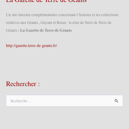
Un site internet complémentaire concernant l’histoire et les collections
relatives aux Géants , Gayant et Reuze à celui de Terre de Terre de
: La Gazette de Terre de Géants
Géants
http://gazette.terre-de-geants.fr/
Rechercher :
R
e
c
h
e
r