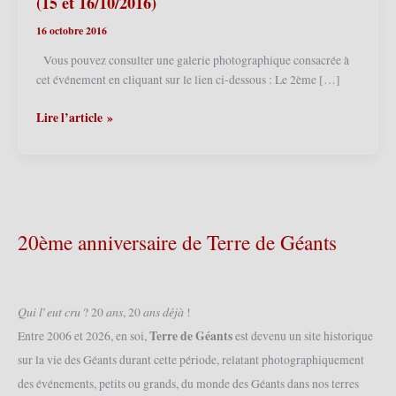
(15 et 16/10/2016)
16 octobre 2016
Vous pouvez consulter une galerie photographique consacrée à
cet événement en cliquant sur le lien ci-dessous : Le 2ème […]
Cambrai
Lire l’article »
(F)
–
2ème
Forum
des
Géants
20ème anniversaire de Terre de Géants
2016
(15
et
16/10/2016)
𝑄𝑢𝑖 𝑙’𝑒𝑢𝑡 𝑐𝑟𝑢 ? 20 𝑎𝑛𝑠, 20 𝑎𝑛𝑠 𝑑𝑒́𝑗𝑎̀ !
Terre de Géants
Entre 2006 et 2026, en soi,
est devenu un site historique
sur la vie des Géants durant cette période, relatant photographiquement
des événements, petits ou grands, du monde des Géants dans nos terres