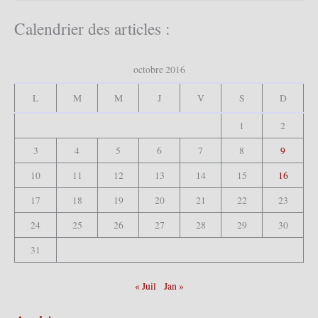
c
h
Calendrier des articles :
e
r
c
octobre 2016
h
e
L
M
M
J
V
S
D
r
1
2
:
3
4
5
6
7
8
9
10
11
12
13
14
15
16
17
18
19
20
21
22
23
24
25
26
27
28
29
30
31
« Juil
Jan »