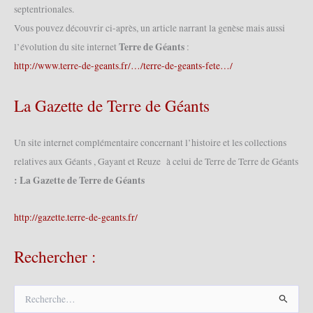
septentrionales.
Vous pouvez découvrir ci-après, un article narrant la genèse mais aussi
Terre de Géants
l’évolution du site internet
:
http://www.terre-de-geants.fr/…/terre-de-geants-fete…/
La Gazette de Terre de Géants
Un site internet complémentaire concernant l’histoire et les collections
relatives aux Géants , Gayant et Reuze à celui de Terre de Terre de Géants
: La Gazette de Terre de Géants
http://gazette.terre-de-geants.fr/
Rechercher :
R
e