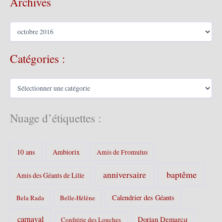
Archives
A
r
c
Catégories :
h
i
v
C
e
a
s
t
é
Nuage d’étiquettes :
g
o
r
10 ans
Ambiorix
i
Amis de Fromulus
e
s
baptême
anniversaire
Amis des Géants de Lille
:
Calendrier des Géants
Bela Rada
Belle-Hélène
carnaval
Dorian Demarcq
Confrérie des Louches