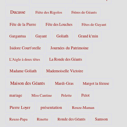
Ducasse
Fiète des Rigolos
Frères de Géants
Fête de la Pierre
Fête des Louches
Fêtes de Gayant
Gayant
Goliath
Grand k'min
Gargantua
Isidore Court'orelle
Journées du Patrimoine
La Ronde des Géants
L'Aigle à deux têtes
Madame Goliath
Mademoiselle Victoire
Maison des Géants
Mardi-Gras
Margot la fileuse
Pelot
mariage
Miss Cantine
Pelette
Pierre Loyer
présentation
Reuze-Maman
Samson
Reuze-Papa
Rinette
Ronde des Géants