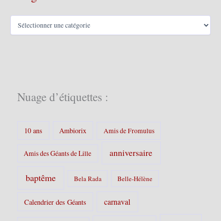
s
C
a
t
é
g
o
r
i
Nuage d’étiquettes :
e
s
:
10 ans
Ambiorix
Amis de Fromulus
anniversaire
Amis des Géants de Lille
baptême
Bela Rada
Belle-Hélène
carnaval
Calendrier des Géants