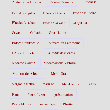
Ducasse
Dorian Demarcq
Confrérie des Louches
Fête de la Pierre
Fiète des Rigolos
Frères de Géants
Fête des Louches
Fêtes de Gayant
Gargantua
Gayant
Goliath
Grand k'min
Isidore Court'orelle
Journées du Patrimoine
La Ronde des Géants
L'Aigle à deux têtes
Madame Goliath
Mademoiselle Victoire
Maison des Géants
Mardi-Gras
Margot la fileuse
mariage
Miss Cantine
Pelette
Pierre Loyer
présentation
Pelot
Reuze-Maman
Reuze-Papa
Rinette