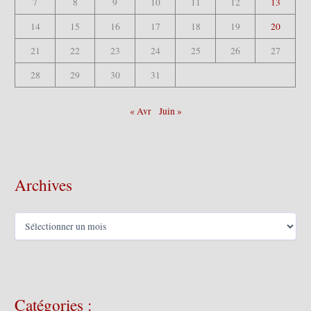
7
8
9
10
11
12
13
14
15
16
17
18
19
20
21
22
23
24
25
26
27
28
29
30
31
« Avr
Juin »
Archives
A
r
c
h
i
v
Catégories :
e