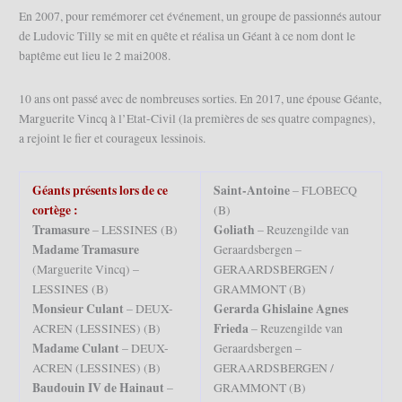
En 2007, pour remémorer cet événement, un groupe de passionnés autour
de Ludovic Tilly se mit en quête et réalisa un Géant à ce nom dont le
baptême eut lieu le 2 mai2008.
10 ans ont passé avec de nombreuses sorties. En 2017, une épouse Géante,
Marguerite Vincq à l’Etat-Civil (la premières de ses quatre compagnes),
a rejoint le fier et courageux lessinois.
Géants présents lors de ce
Saint-Antoine
– FLOBECQ
cortège :
(B)
Tramasure
Goliath
– LESSINES (B)
– Reuzengilde van
Madame Tramasure
Geraardsbergen –
(Marguerite Vincq) –
GERAARDSBERGEN /
LESSINES (B)
GRAMMONT (B)
Monsieur Culant
Gerarda Ghislaine Agnes
– DEUX-
Frieda
ACREN (LESSINES) (B)
– Reuzengilde van
Madame Culant
– DEUX-
Geraardsbergen –
ACREN (LESSINES) (B)
GERAARDSBERGEN /
Baudouin IV de Hainaut
–
GRAMMONT (B)