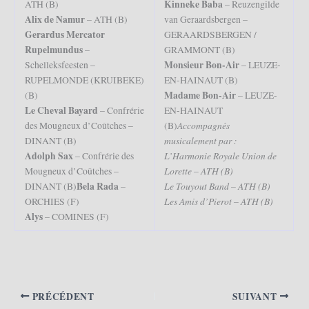
Kinneke Baba
ATH (B)
– Reuzengilde
Alix de Namur
– ATH (B)
van Geraardsbergen –
Gerardus Mercator
GERAARDSBERGEN /
Rupelmundus
–
GRAMMONT (B)
Monsieur Bon-Air
Schelleksfeesten –
– LEUZE-
RUPELMONDE (KRUIBEKE)
EN-HAINAUT (B)
Madame Bon-Air
(B)
– LEUZE-
Le Cheval Bayard
– Confrérie
EN-HAINAUT
Accompagnés
des Mougneux d’Coûtches –
(B)
musicalement par :
DINANT (B)
Adolph Sax
L’Harmonie Royale Union de
– Confrérie des
Lorette – ATH (B)
Mougneux d’Coûtches –
Bela Rada
Le Touyout Band – ATH (B)
DINANT (B)
–
Les Amis d’Pierot – ATH (B)
ORCHIES (F)
Alys
– COMINES (F)
PRÉCÉDENT
SUIVANT