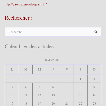
http://gazette.terre-de-geants.fr/
Rechercher :
R
e
c
h
Calendrier des articles :
e
r
c
février 2020
h
e
L
M
M
J
V
S
D
r
1
2
:
3
4
5
6
7
8
9
10
11
12
13
14
15
16
17
18
19
20
21
22
23