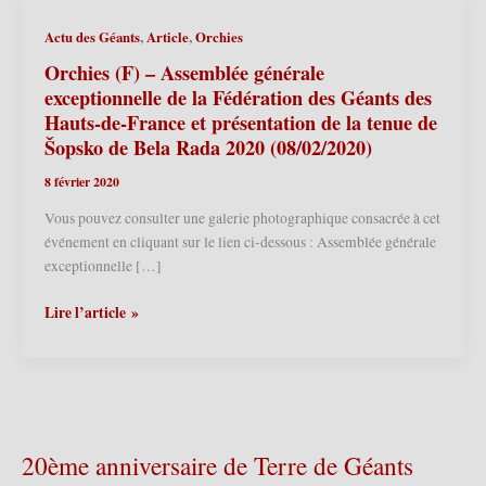
,
,
Actu des Géants
Article
Orchies
Orchies (F) – Assemblée générale
exceptionnelle de la Fédération des Géants des
Hauts-de-France et présentation de la tenue de
Šopsko de Bela Rada 2020 (08/02/2020)
8 février 2020
Vous pouvez consulter une galerie photographique consacrée à cet
événement en cliquant sur le lien ci-dessous : Assemblée générale
exceptionnelle […]
Orchies
Lire l’article »
(F)
–
Assemblée
générale
exceptionnelle
de
20ème anniversaire de Terre de Géants
la