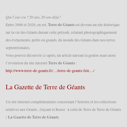
Fédération
des
Géants
𝑄𝑢𝑖 𝑙’𝑒𝑢𝑡 𝑐𝑟𝑢 ? 20 𝑎𝑛𝑠, 20 𝑎𝑛𝑠 𝑑𝑒́𝑗𝑎̀ !
des
Terre de Géants
Entre 2006 et 2026, en soi,
est devenu un site historique
Hauts-
sur la vie des Géants durant cette période, relatant photographiquement
de-
des événements, petits ou grands, du monde des Géants dans nos terres
France
et
septentrionales.
présentation
Vous pouvez découvrir ci-après, un article narrant la genèse mais aussi
de
Terre de Géants
l’évolution du site internet
:
la
http://www.terre-de-geants.fr/…/terre-de-geants-fete…/
tenue
de
La Gazette de Terre de Géants
Šopsko
de
Bela
Un site internet complémentaire concernant l’histoire et les collections
Rada
relatives aux Géants , Gayant et Reuze à celui de Terre de Terre de Géants
2020
(08/02/2020)
: La Gazette de Terre de Géants