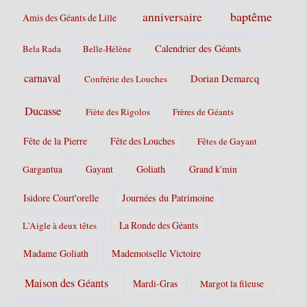
s
baptême
anniversaire
Amis des Géants de Lille
:
Calendrier des Géants
Bela Rada
Belle-Hélène
carnaval
Dorian Demarcq
Confrérie des Louches
Ducasse
Fiète des Rigolos
Frères de Géants
Fête de la Pierre
Fête des Louches
Fêtes de Gayant
Gayant
Goliath
Grand k'min
Gargantua
Isidore Court'orelle
Journées du Patrimoine
La Ronde des Géants
L'Aigle à deux têtes
Madame Goliath
Mademoiselle Victoire
Maison des Géants
Mardi-Gras
Margot la fileuse