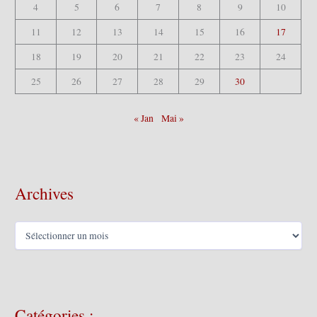
4
5
6
7
8
9
10
11
12
13
14
15
16
17
18
19
20
21
22
23
24
25
26
27
28
29
30
« Jan
Mai »
Archives
A
r
c
h
i
v
Catégories :
e