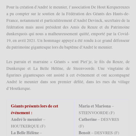
Pour la création d’André le meunier, l’association De Hout Kerquereuzes
a pu compter sur le soutien de la Fédération des Géants des Hauts-de-
France, notamment et particulièrement d’André Devinck, secrétaire de la
fédération mais aussi président des Amis du Reuze et du Patrimoine
dunkerquois qui nous a malheureusement quitté, emporté par la Covid-
19, en avril 2021. Un hommage appuyé a été rendu à ce grand défenseur
du patrimoine gigantesque lors du baptême d’André le meunier.
Les parrain et marraine « Géants » sont Piet’je, le fils du Reuze, de
Dunkerque et La Belle Hélène, de Steenvoorde. Une vingtaine de
figurines gigantesques ont assisté à cet événement et ont accompagné
André le meunier dans son premier défilé, dans les rues du village
d’Houtkerque.
Géants présents lors de cet
Maria et Mariona
–
événement :
STEENVOORDE (F)
André le meunier
Catherine
–
– DESVRES
HOUTKERQUE (F)
(F)
La Belle Hélène
Benoit
–
– DESVRES (F)