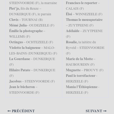
Francisco le reporter
STEENVOORDE (F), la marraine
–
Piet’je,
fils du Reuze –
CALAIS (F)
Éloi
DUNKERQUE (F), le parrain
– WINNEZEELE (F)
Clovis
Thomas le mousquetaire
– TOURNAI (B)
Mémé Julia
– OUDEZEELE (F)
– ZUYTPEENE (F)
Émilie la photographe
Adélaïde
–
– ZUYTPEENE
WILLEMS (F)
(F)
Octingus
Rosalie,
– OCHTEZEELE (F)
la laitière du
Violette la baigneuse
– MALO-
Ryveld – STEENVOORDE
LES-BAINS (DUNKERQUE) (F)
(F)
La Gourdasse
Marie de la Motte
– DUNKERQUE
–
(F)
HAUBOURDIN (F)
Hilaire Patate
Muguette
– DUNKERQUE
– PROUVY (F)
Paul le torréfacteur
(F)
-
Jacobus
– STEENVOORDE (F)
HERZEELE (F)
Jean le bûcheron
Mania l’Éthiopienne
–
-
STEENVOORDE (F)
HERZEELE (F)
PRÉCÉDENT
SUIVANT