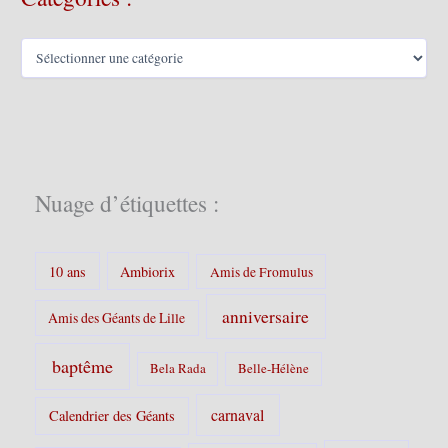
s
C
a
t
é
g
o
r
i
Nuage d’étiquettes :
e
s
:
10 ans
Ambiorix
Amis de Fromulus
anniversaire
Amis des Géants de Lille
baptême
Bela Rada
Belle-Hélène
carnaval
Calendrier des Géants