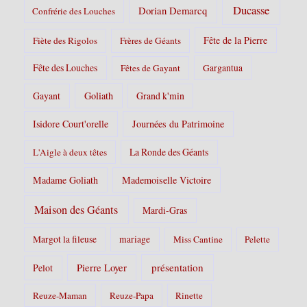
Ducasse
Dorian Demarcq
Confrérie des Louches
Fête de la Pierre
Fiète des Rigolos
Frères de Géants
Fête des Louches
Fêtes de Gayant
Gargantua
Gayant
Goliath
Grand k'min
Isidore Court'orelle
Journées du Patrimoine
La Ronde des Géants
L'Aigle à deux têtes
Madame Goliath
Mademoiselle Victoire
Maison des Géants
Mardi-Gras
Margot la fileuse
mariage
Miss Cantine
Pelette
Pierre Loyer
présentation
Pelot
Reuze-Maman
Reuze-Papa
Rinette