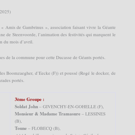
2025)
s « Amis de Gambrinus », association faisant vivre la Géante
ne de Steenvoorde, l’animation des festivités qui marquent le
in du mois d’avril.
 rues de la commune pour cette Ducasse de Géants portés.
ules Boomzaegher, d’Eecke (F)) et poussé (Rogé le docker, de
rades portés.
3ème Groupe :
Soldat John
– GIVENCHY-EN-GOHELLE (F),
Monsieur & Madame Tramasure
– LESSINES
(B),
Toune
– FLOBECQ (B),