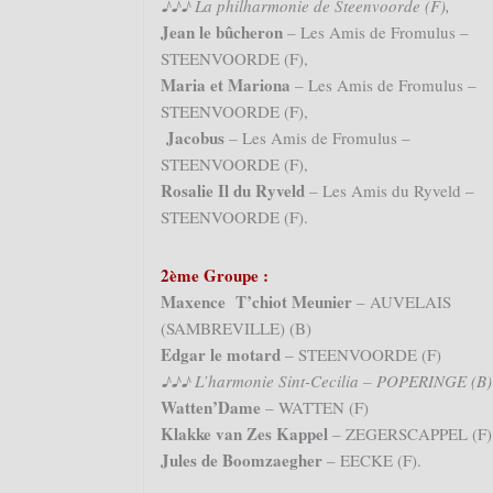
♪♪♪ La philharmonie de Steenvoorde (F),
Jean le bûcheron
– Les Amis de Fromulus –
STEENVOORDE (F),
Maria et Mariona
– Les Amis de Fromulus –
STEENVOORDE (F),
Jacobus
– Les Amis de Fromulus –
STEENVOORDE (F),
Rosalie Il du Ryveld
– Les Amis du Ryveld –
STEENVOORDE (F).
2ème Groupe :
Maxence T’chiot Meunier
– AUVELAIS
(SAMBREVILLE) (B)
Edgar le motard
– STEENVOORDE (F)
♪♪♪ L’harmonie Sint-Cecilia – POPERINGE (B)
Watten’Dame
– WATTEN (F)
Klakke van Zes Kappel
– ZEGERSCAPPEL (F)
Jules de Boomzaegher
– EECKE (F).