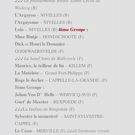
♪♪♪ La philharmonie royale Sainte Cécile de
Wodecq (B)
L’Argayon
– NIVELLES (B)
l’Argayonne
– NIVELLES (B)
Lolo
4ème Groupe :
– NIVELLES (B).
Mme Bintje
– HONDSCHOOTE (F)
Dick
Henri le Douanier
et
–
GODEWAERSVELDE (F)
♪♪♪ La band’Amis de Bollezeele (F)
Maurice, le teilleur de lin
– KILLEM (F)
La Matelote
– Grand-Fort-Philippe (F)
Roge le docker
– CAPPELLE-LA-GRANDE (F).
5ème Groupe :
Jehan Van D’ Helle
– WERVICQ-SUD (F)
Gust’ de Meester
– REXPOEDE (F)
♪♪♪La fanfare de Rexpoëde (F)
Sylvestre le ménestrel
– SAINT-SYLVESTRE-
CAPPEL (F)
Le Caou
– MERVILLE (F).
♪♪♪L’harmonie royale