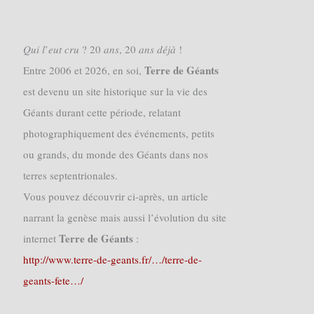
𝑄𝑢𝑖 𝑙’𝑒𝑢𝑡 𝑐𝑟𝑢 ? 20 𝑎𝑛𝑠, 20 𝑎𝑛𝑠 𝑑𝑒́𝑗𝑎̀ !
Terre de Géants
Entre 2006 et 2026, en soi,
est devenu un site historique sur la vie des
Géants durant cette période, relatant
photographiquement des événements, petits
ou grands, du monde des Géants dans nos
terres septentrionales.
Vous pouvez découvrir ci-après, un article
narrant la genèse mais aussi l’évolution du site
Terre de Géants
internet
:
http://www.terre-de-geants.fr/…/terre-de-
geants-fete…/