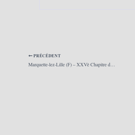
PRÉCÉDENT
Marquette-lez-Lille (F) – XXVè Chapitre de la Confrérie de la Cité des Chapons – Jeanne de Flandre (26/04/2025)