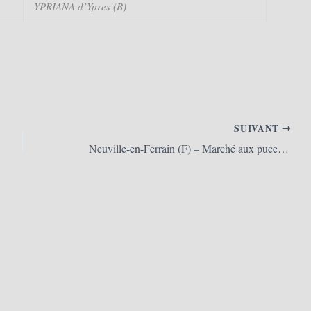
YPRIANA d’Ypres (B)
SUIVANT
Neuville-en-Ferrain (F) – Marché aux puces du 1er Mai 2025 (01/05/205)