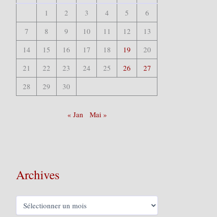
1
2
3
4
5
6
7
8
9
10
11
12
13
14
15
16
17
18
19
20
21
22
23
24
25
26
27
28
29
30
« Jan
Mai »
Archives
A
r