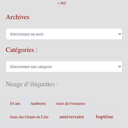
« Juil
Archives
A
r
c
Catégories :
h
i
v
C
e
a
s
t
é
Nuage d’étiquettes :
g
o
r
10 ans
Ambiorix
i
Amis de Fromulus
e
s
baptême
anniversaire
Amis des Géants de Lille
: