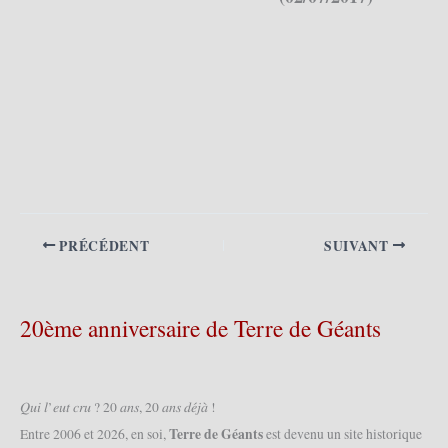
PRÉCÉDENT
SUIVANT
20ème anniversaire de Terre de Géants
𝑄𝑢𝑖 𝑙’𝑒𝑢𝑡 𝑐𝑟𝑢 ? 20 𝑎𝑛𝑠, 20 𝑎𝑛𝑠 𝑑𝑒́𝑗𝑎̀ !
Terre de Géants
Entre 2006 et 2026, en soi,
est devenu un site historique