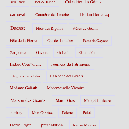
Calendrier des Géants
Bela Rada
Belle-Hélène
carnaval
Dorian Demarcq
Confrérie des Louches
Ducasse
Fiète des Rigolos
Frères de Géants
Fête de la Pierre
Fête des Louches
Fêtes de Gayant
Gayant
Goliath
Grand k'min
Gargantua
Isidore Court'orelle
Journées du Patrimoine
La Ronde des Géants
L'Aigle à deux têtes
Madame Goliath
Mademoiselle Victoire
Maison des Géants
Mardi-Gras
Margot la fileuse
Pelot
mariage
Miss Cantine
Pelette
Pierre Loyer
présentation
Reuze-Maman