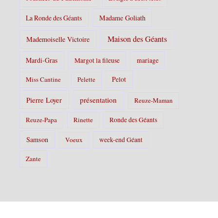
La Ronde des Géants
Madame Goliath
Maison des Géants
Mademoiselle Victoire
Mardi-Gras
Margot la fileuse
mariage
Pelot
Miss Cantine
Pelette
Pierre Loyer
présentation
Reuze-Maman
Reuze-Papa
Rinette
Ronde des Géants
Samson
Voeux
week-end Géant
Zante