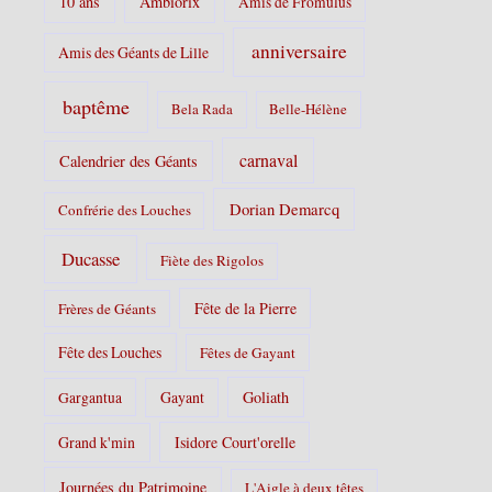
10 ans
Ambiorix
Amis de Fromulus
e
s
anniversaire
Amis des Géants de Lille
:
baptême
Bela Rada
Belle-Hélène
carnaval
Calendrier des Géants
Dorian Demarcq
Confrérie des Louches
Ducasse
Fiète des Rigolos
Fête de la Pierre
Frères de Géants
Fête des Louches
Fêtes de Gayant
Gayant
Goliath
Gargantua
Grand k'min
Isidore Court'orelle
Journées du Patrimoine
L'Aigle à deux têtes