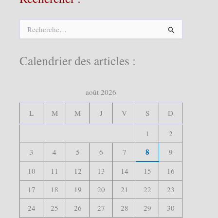
R
e
c
h
Calendrier des articles :
e
r
c
août 2026
h
e
r
L
M
M
J
V
S
D
:
1
2
8
3
4
5
6
7
9
10
11
12
13
14
15
16
17
18
19
20
21
22
23
24
25
26
27
28
29
30