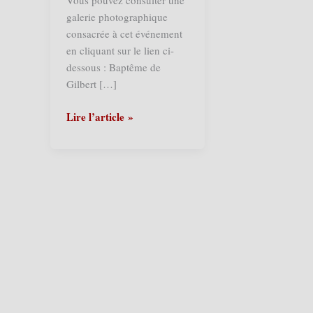
Vous pouvez consulter une
galerie photographique
consacrée à cet événement
en cliquant sur le lien ci-
dessous : Baptême de
Gilbert […]
Bourghelles
Lire l’article »
(F)
–
Baptême
de
Gilbert
de
Bourghelles
2010
(19/09/2010)