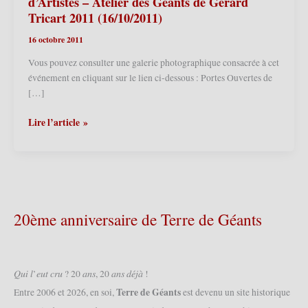
d’Artistes – Atelier des Géants de Gérard
Tricart 2011 (16/10/2011)
16 octobre 2011
Vous pouvez consulter une galerie photographique consacrée à cet
événement en cliquant sur le lien ci-dessous : Portes Ouvertes de
[…]
Strazeele
Lire l’article »
(F)
–
Portes
Ouvertes
des
Ateliers
20ème anniversaire de Terre de Géants
d’Artistes
–
Atelier
des
𝑄𝑢𝑖 𝑙’𝑒𝑢𝑡 𝑐𝑟𝑢 ? 20 𝑎𝑛𝑠, 20 𝑎𝑛𝑠 𝑑𝑒́𝑗𝑎̀ !
Géants
Terre de Géants
Entre 2006 et 2026, en soi,
est devenu un site historique
de