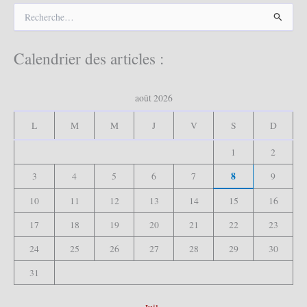
R
e
c
h
Calendrier des articles :
e
r
c
août 2026
h
e
L
M
M
J
V
S
D
r
1
2
:
8
3
4
5
6
7
9
10
11
12
13
14
15
16
17
18
19
20
21
22
23
24
25
26
27
28
29
30
31