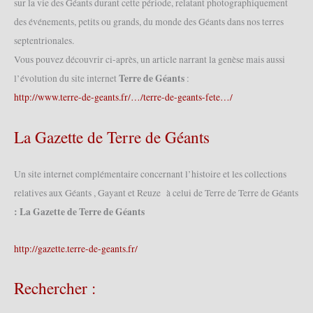
sur la vie des Géants durant cette période, relatant photographiquement
Gérard
des événements, petits ou grands, du monde des Géants dans nos terres
Tricart
2011
septentrionales.
(16/10/2011)
Vous pouvez découvrir ci-après, un article narrant la genèse mais aussi
Terre de Géants
l’évolution du site internet
:
http://www.terre-de-geants.fr/…/terre-de-geants-fete…/
La Gazette de Terre de Géants
Un site internet complémentaire concernant l’histoire et les collections
relatives aux Géants , Gayant et Reuze à celui de Terre de Terre de Géants
: La Gazette de Terre de Géants
http://gazette.terre-de-geants.fr/
Rechercher :