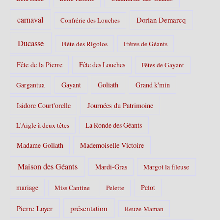
carnaval
Dorian Demarcq
Confrérie des Louches
Ducasse
Fiète des Rigolos
Frères de Géants
Fête de la Pierre
Fête des Louches
Fêtes de Gayant
Gayant
Goliath
Grand k'min
Gargantua
Isidore Court'orelle
Journées du Patrimoine
La Ronde des Géants
L'Aigle à deux têtes
Madame Goliath
Mademoiselle Victoire
Maison des Géants
Mardi-Gras
Margot la fileuse
Pelot
mariage
Miss Cantine
Pelette
Pierre Loyer
présentation
Reuze-Maman