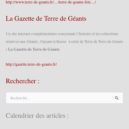
http://www.terre-de-geants.fr/…/terre-de-geants-fete…/
La Gazette de Terre de Géants
Un site internet complémentaire concernant l’histoire et les collections
relatives aux Géants , Gayant et Reuze à celui de Terre de Terre de Géants
: La Gazette de Terre de Géants
http://gazette.terre-de-geants.fr/
Rechercher :
R
e
c
h
Calendrier des articles :
e
r