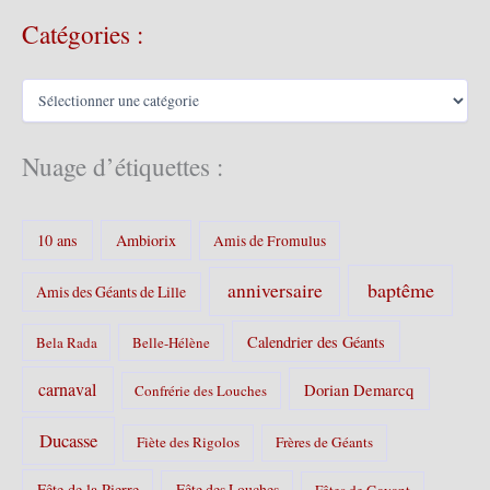
c
Catégories :
h
i
v
C
e
a
s
t
é
Nuage d’étiquettes :
g
o
r
10 ans
Ambiorix
i
Amis de Fromulus
e
s
baptême
anniversaire
Amis des Géants de Lille
:
Calendrier des Géants
Bela Rada
Belle-Hélène
carnaval
Dorian Demarcq
Confrérie des Louches
Ducasse
Fiète des Rigolos
Frères de Géants
Fête de la Pierre
Fête des Louches
Fêtes de Gayant