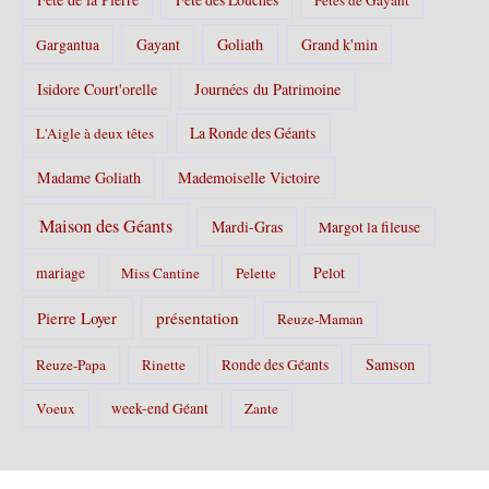
Gayant
Goliath
Grand k'min
Gargantua
Isidore Court'orelle
Journées du Patrimoine
La Ronde des Géants
L'Aigle à deux têtes
Madame Goliath
Mademoiselle Victoire
Maison des Géants
Mardi-Gras
Margot la fileuse
Pelot
mariage
Miss Cantine
Pelette
Pierre Loyer
présentation
Reuze-Maman
Samson
Reuze-Papa
Rinette
Ronde des Géants
Voeux
week-end Géant
Zante