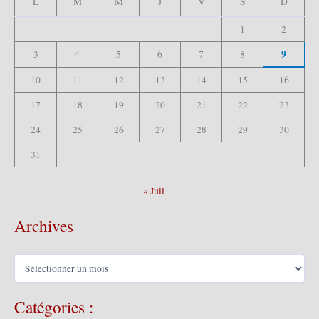
L
M
M
J
V
S
D
r
1
2
:
9
3
4
5
6
7
8
10
11
12
13
14
15
16
17
18
19
20
21
22
23
24
25
26
27
28
29
30
31
« Juil
Archives
A
r
c
Catégories :
h
i