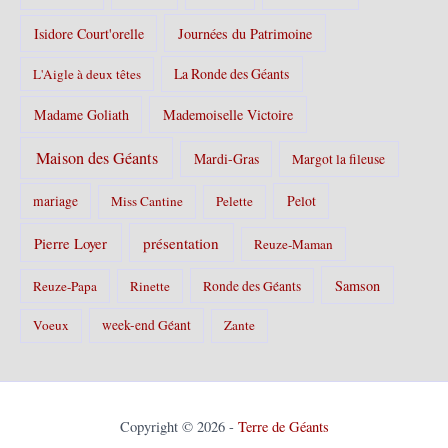
Isidore Court'orelle
Journées du Patrimoine
La Ronde des Géants
L'Aigle à deux têtes
Madame Goliath
Mademoiselle Victoire
Maison des Géants
Mardi-Gras
Margot la fileuse
Pelot
mariage
Miss Cantine
Pelette
Pierre Loyer
présentation
Reuze-Maman
Samson
Reuze-Papa
Rinette
Ronde des Géants
Voeux
week-end Géant
Zante
Copyright © 2026 -
Terre de Géants