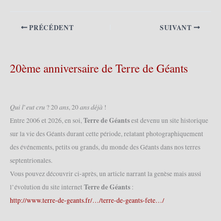
PRÉCÉDENT
SUIVANT
20ème anniversaire de Terre de Géants
𝑄𝑢𝑖 𝑙’𝑒𝑢𝑡 𝑐𝑟𝑢 ? 20 𝑎𝑛𝑠, 20 𝑎𝑛𝑠 𝑑𝑒́𝑗𝑎̀ !
Terre de Géants
Entre 2006 et 2026, en soi,
est devenu un site historique
sur la vie des Géants durant cette période, relatant photographiquement
des événements, petits ou grands, du monde des Géants dans nos terres
septentrionales.
Vous pouvez découvrir ci-après, un article narrant la genèse mais aussi
Terre de Géants
l’évolution du site internet
:
http://www.terre-de-geants.fr/…/terre-de-geants-fete…/