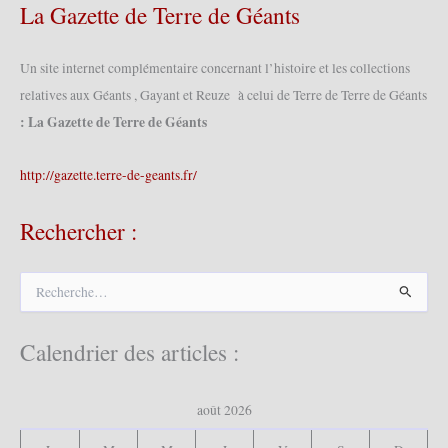
La Gazette de Terre de Géants
Un site internet complémentaire concernant l’histoire et les collections
relatives aux Géants , Gayant et Reuze à celui de Terre de Terre de Géants
: La Gazette de Terre de Géants
http://gazette.terre-de-geants.fr/
Rechercher :
R
e
c
h
Calendrier des articles :
e
r
c
août 2026
h
e