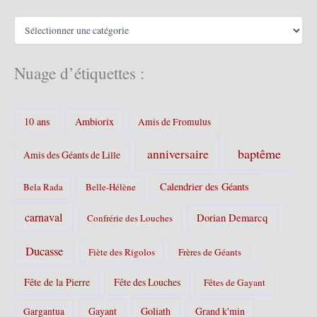
v
C
e
a
s
t
é
Nuage d’étiquettes :
g
o
r
10 ans
Ambiorix
i
Amis de Fromulus
e
s
baptême
anniversaire
Amis des Géants de Lille
:
Calendrier des Géants
Bela Rada
Belle-Hélène
carnaval
Dorian Demarcq
Confrérie des Louches
Ducasse
Fiète des Rigolos
Frères de Géants
Fête de la Pierre
Fête des Louches
Fêtes de Gayant
Gayant
Goliath
Grand k'min
Gargantua