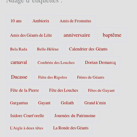
g
o
r
10 ans
Ambiorix
i
Amis de Fromulus
e
s
baptême
anniversaire
Amis des Géants de Lille
:
Calendrier des Géants
Bela Rada
Belle-Hélène
carnaval
Dorian Demarcq
Confrérie des Louches
Ducasse
Fiète des Rigolos
Frères de Géants
Fête de la Pierre
Fête des Louches
Fêtes de Gayant
Gayant
Goliath
Grand k'min
Gargantua
Isidore Court'orelle
Journées du Patrimoine
La Ronde des Géants
L'Aigle à deux têtes