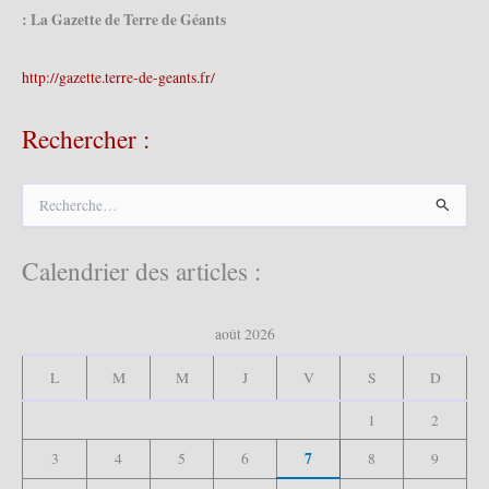
: La Gazette de Terre de Géants
http://gazette.terre-de-geants.fr/
Rechercher :
R
e
c
h
Calendrier des articles :
e
r
c
août 2026
h
e
L
M
M
J
V
S
D
r
1
2
:
7
3
4
5
6
8
9