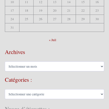
10
11
12
13
14
15
16
17
18
19
20
21
22
23
24
25
26
27
28
29
30
31
« Juil
Archives
A
r
c
Catégories :
h
i
v
C
e
a
s
t
é
Nuage d’étiquettes :