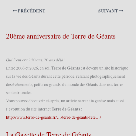
PRÉCÉDENT
SUIVANT
20ème anniversaire de Terre de Géants
𝑄𝑢𝑖 𝑙’𝑒𝑢𝑡 𝑐𝑟𝑢 ? 20 𝑎𝑛𝑠, 20 𝑎𝑛𝑠 𝑑𝑒́𝑗𝑎̀ !
Terre de Géants
Entre 2006 et 2026, en soi,
est devenu un site historique
sur la vie des Géants durant cette période, relatant photographiquement
des événements, petits ou grands, du monde des Géants dans nos terres
septentrionales.
Vous pouvez découvrir ci-après, un article narrant la genèse mais aussi
Terre de Géants
l’évolution du site internet
:
http://www.terre-de-geants.fr/…/terre-de-geants-fete…/
La Gazette de Terre de Géants