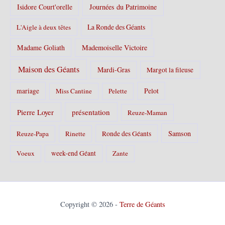
Isidore Court'orelle
Journées du Patrimoine
La Ronde des Géants
L'Aigle à deux têtes
Madame Goliath
Mademoiselle Victoire
Maison des Géants
Mardi-Gras
Margot la fileuse
Pelot
mariage
Miss Cantine
Pelette
Pierre Loyer
présentation
Reuze-Maman
Samson
Reuze-Papa
Rinette
Ronde des Géants
Voeux
week-end Géant
Zante
Copyright © 2026 -
Terre de Géants