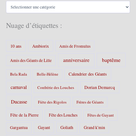
C
e
a
s
t
é
Nuage d’étiquettes :
g
o
r
10 ans
Ambiorix
i
Amis de Fromulus
e
s
baptême
anniversaire
Amis des Géants de Lille
:
Calendrier des Géants
Bela Rada
Belle-Hélène
carnaval
Dorian Demarcq
Confrérie des Louches
Ducasse
Fiète des Rigolos
Frères de Géants
Fête de la Pierre
Fête des Louches
Fêtes de Gayant
Gayant
Goliath
Grand k'min
Gargantua