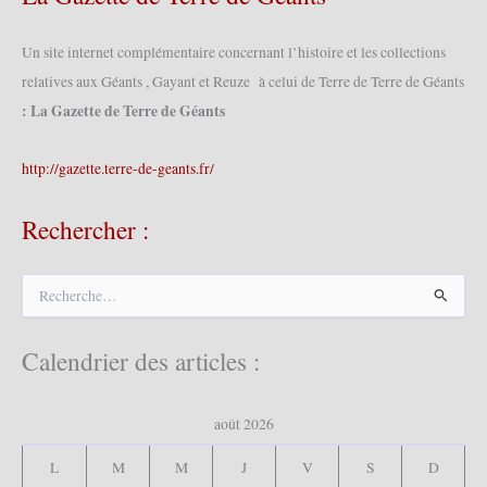
Un site internet complémentaire concernant l’histoire et les collections
relatives aux Géants , Gayant et Reuze à celui de Terre de Terre de Géants
: La Gazette de Terre de Géants
http://gazette.terre-de-geants.fr/
Rechercher :
R
e
c
h
Calendrier des articles :
e
r
c
août 2026
h
e
L
M
M
J
V
S
D
r