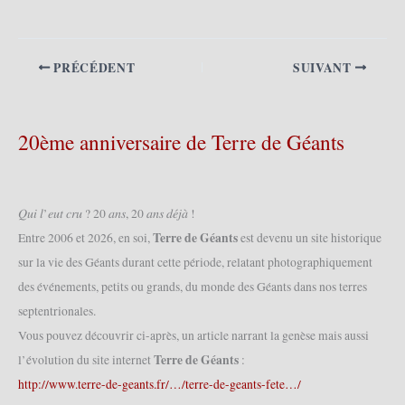
PRÉCÉDENT
SUIVANT
20ème anniversaire de Terre de Géants
𝑄𝑢𝑖 𝑙’𝑒𝑢𝑡 𝑐𝑟𝑢 ? 20 𝑎𝑛𝑠, 20 𝑎𝑛𝑠 𝑑𝑒́𝑗𝑎̀ !
Terre de Géants
Entre 2006 et 2026, en soi,
est devenu un site historique
sur la vie des Géants durant cette période, relatant photographiquement
des événements, petits ou grands, du monde des Géants dans nos terres
septentrionales.
Vous pouvez découvrir ci-après, un article narrant la genèse mais aussi
Terre de Géants
l’évolution du site internet
:
http://www.terre-de-geants.fr/…/terre-de-geants-fete…/