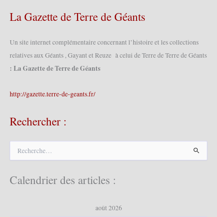
La Gazette de Terre de Géants
Un site internet complémentaire concernant l’histoire et les collections
relatives aux Géants , Gayant et Reuze à celui de Terre de Terre de Géants
: La Gazette de Terre de Géants
http://gazette.terre-de-geants.fr/
Rechercher :
R
e
c
h
Calendrier des articles :
e
r
c
août 2026
h