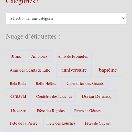
Catégories :
i
v
C
e
a
s
t
é
Nuage d’étiquettes :
g
o
r
10 ans
Ambiorix
i
Amis de Fromulus
e
s
baptême
anniversaire
Amis des Géants de Lille
:
Calendrier des Géants
Bela Rada
Belle-Hélène
carnaval
Dorian Demarcq
Confrérie des Louches
Ducasse
Fiète des Rigolos
Frères de Géants
Fête de la Pierre
Fête des Louches
Fêtes de Gayant