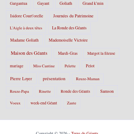
Gayant
Goliath
Grand k'min
Gargantua
Isidore Court'orelle
Journées du Patrimoine
La Ronde des Géants
L'Aigle à deux têtes
Madame Goliath
Mademoiselle Victoire
Maison des Géants
Mardi-Gras
Margot la fileuse
Pelot
mariage
Miss Cantine
Pelette
Pierre Loyer
présentation
Reuze-Maman
Samson
Reuze-Papa
Rinette
Ronde des Géants
Voeux
week-end Géant
Zante
Copyright © 2026 -
Terre de Géants