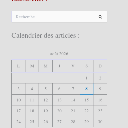
R
e
c
h
Calendrier des articles :
e
r
c
août 2026
h
e
r
L
M
M
J
V
S
D
:
1
2
8
3
4
5
6
7
9
10
11
12
13
14
15
16
17
18
19
20
21
22
23
24
25
26
27
28
29
30