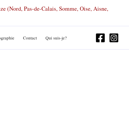
euze (Nord, Pas-de-Calais, Somme, Oise, Aisne,
ographie
Contact
Qui suis-je?