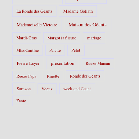
La Ronde des Géants
Madame Goliath
Maison des Géants
Mademoiselle Victoire
Mardi-Gras
Margot la fileuse
mariage
Pelot
Miss Cantine
Pelette
Pierre Loyer
présentation
Reuze-Maman
Reuze-Papa
Rinette
Ronde des Géants
Samson
Voeux
week-end Géant
Zante