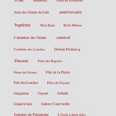
10 ans
Ambiorix
Amis de Fromulus
e
s
anniversaire
Amis des Géants de Lille
:
baptême
Bela Rada
Belle-Hélène
carnaval
Calendrier des Géants
Dorian Demarcq
Confrérie des Louches
Ducasse
Fiète des Rigolos
Fête de la Pierre
Frères de Géants
Fête des Louches
Fêtes de Gayant
Gayant
Goliath
Gargantua
Grand k'min
Isidore Court'orelle
Journées du Patrimoine
L'Aigle à deux têtes