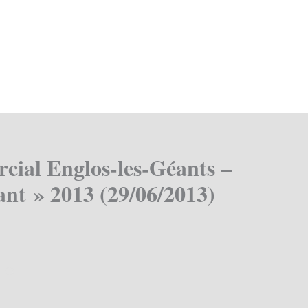
cial Englos-les-Géants –
nt » 2013 (29/06/2013)