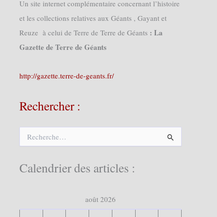
Un site internet complémentaire concernant l’histoire
et les collections relatives aux Géants , Gayant et
: La
Reuze à celui de Terre de Terre de Géants
Gazette de Terre de Géants
http://gazette.terre-de-geants.fr/
Rechercher :
R
e
c
h
Calendrier des articles :
e
r
c
août 2026
h
e