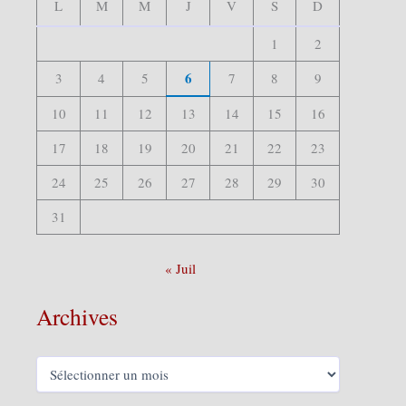
r
L
M
M
J
V
S
D
:
1
2
6
3
4
5
7
8
9
10
11
12
13
14
15
16
17
18
19
20
21
22
23
24
25
26
27
28
29
30
31
« Juil
Archives
A
r
c