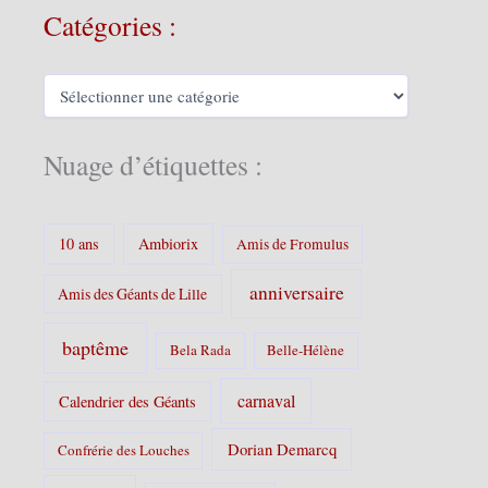
h
Catégories :
i
v
e
C
s
a
t
é
Nuage d’étiquettes :
g
o
r
i
10 ans
Ambiorix
Amis de Fromulus
e
s
anniversaire
Amis des Géants de Lille
:
baptême
Bela Rada
Belle-Hélène
carnaval
Calendrier des Géants
Dorian Demarcq
Confrérie des Louches