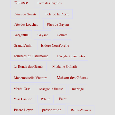
Ducasse
Fiète des Rigolos
Fête de la Pierre
Frères de Géants
Fête des Louches
Fêtes de Gayant
Gayant
Goliath
Gargantua
Grand k'min
Isidore Court'orelle
Journées du Patrimoine
L'Aigle à deux têtes
La Ronde des Géants
Madame Goliath
Maison des Géants
Mademoiselle Victoire
Mardi-Gras
Margot la fileuse
mariage
Pelot
Miss Cantine
Pelette
Pierre Loyer
présentation
Reuze-Maman