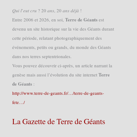
𝑄𝑢𝑖 𝑙’𝑒𝑢𝑡 𝑐𝑟𝑢 ? 20 𝑎𝑛𝑠, 20 𝑎𝑛𝑠 𝑑𝑒́𝑗𝑎̀ !
Terre de Géants
Entre 2006 et 2026, en soi,
est
devenu un site historique sur la vie des Géants durant
cette période, relatant photographiquement des
événements, petits ou grands, du monde des Géants
dans nos terres septentrionales.
Vous pouvez découvrir ci-après, un article narrant la
Terre
genèse mais aussi l’évolution du site internet
de Géants
:
http://www.terre-de-geants.fr/…/terre-de-geants-
fete…/
La Gazette de Terre de Géants