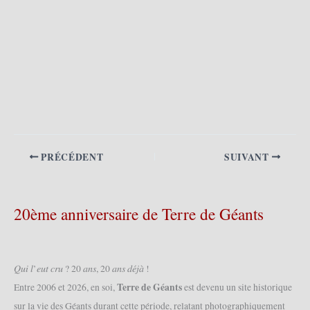
PRÉCÉDENT
SUIVANT
20ème anniversaire de Terre de Géants
𝑄𝑢𝑖 𝑙’𝑒𝑢𝑡 𝑐𝑟𝑢 ? 20 𝑎𝑛𝑠, 20 𝑎𝑛𝑠 𝑑𝑒́𝑗𝑎̀ !
Terre de Géants
Entre 2006 et 2026, en soi,
est devenu un site historique
sur la vie des Géants durant cette période, relatant photographiquement