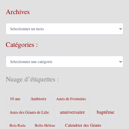
Archives
A
r
c
Catégories :
h
i
v
C
e
a
s
t
é
Nuage d’étiquettes :
g
o
r
10 ans
Ambiorix
i
Amis de Fromulus
e
s
baptême
anniversaire
Amis des Géants de Lille
:
Calendrier des Géants
Bela Rada
Belle-Hélène