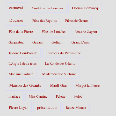
carnaval
Dorian Demarcq
Confrérie des Louches
Ducasse
Fiète des Rigolos
Frères de Géants
Fête de la Pierre
Fête des Louches
Fêtes de Gayant
Gayant
Goliath
Grand k'min
Gargantua
Isidore Court'orelle
Journées du Patrimoine
La Ronde des Géants
L'Aigle à deux têtes
Madame Goliath
Mademoiselle Victoire
Maison des Géants
Mardi-Gras
Margot la fileuse
Pelot
mariage
Miss Cantine
Pelette
Pierre Loyer
présentation
Reuze-Maman