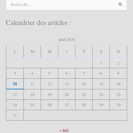
R
e
c
h
Calendrier des articles :
e
r
c
août 2026
h
e
L
M
M
J
V
S
D
r
1
2
:
3
4
5
6
7
8
9
10
11
12
13
14
15
16
17
18
19
20
21
22
23
24
25
26
27
28
29
30
31
« Juil