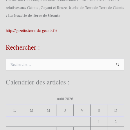
relatives aux Géants , Gayant et Reuze à celui de Terre de Terre de Géants
: La Gazette de Terre de Géants
http://gazette.terre-de-geants.fr/
Rechercher :
R
e
c
h
Calendrier des articles :
e
r
c
août 2026
h
e
L
M
M
J
V
S
D
r
1
2
: