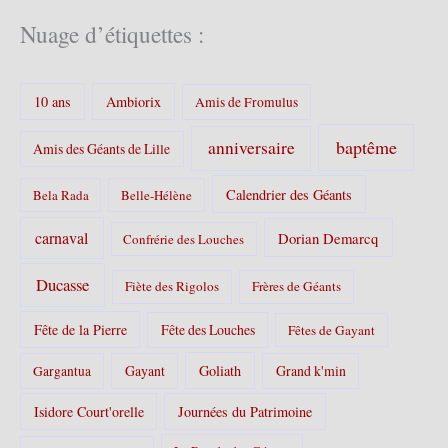
t
é
Nuage d’étiquettes :
g
o
r
10 ans
Ambiorix
i
Amis de Fromulus
e
s
baptême
anniversaire
Amis des Géants de Lille
:
Calendrier des Géants
Bela Rada
Belle-Hélène
carnaval
Dorian Demarcq
Confrérie des Louches
Ducasse
Fiète des Rigolos
Frères de Géants
Fête de la Pierre
Fête des Louches
Fêtes de Gayant
Gayant
Goliath
Grand k'min
Gargantua
Isidore Court'orelle
Journées du Patrimoine