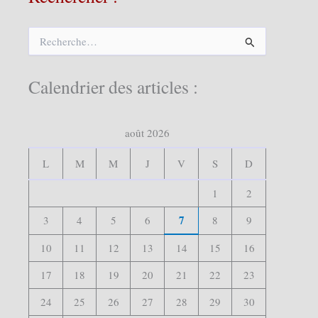
R
e
c
h
Calendrier des articles :
e
r
c
août 2026
h
e
r
L
M
M
J
V
S
D
:
1
2
7
3
4
5
6
8
9
10
11
12
13
14
15
16
17
18
19
20
21
22
23
24
25
26
27
28
29
30