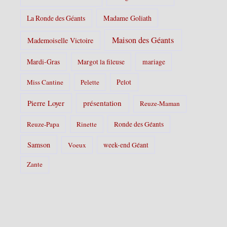
La Ronde des Géants
Madame Goliath
Maison des Géants
Mademoiselle Victoire
Mardi-Gras
Margot la fileuse
mariage
Pelot
Miss Cantine
Pelette
Pierre Loyer
présentation
Reuze-Maman
Reuze-Papa
Rinette
Ronde des Géants
Samson
Voeux
week-end Géant
Zante