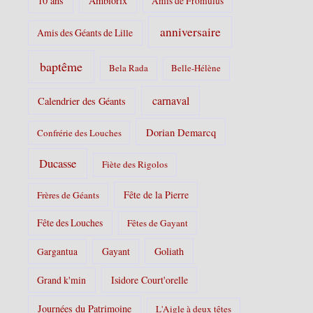
10 ans
Ambiorix
Amis de Fromulus
e
s
anniversaire
Amis des Géants de Lille
:
baptême
Bela Rada
Belle-Hélène
carnaval
Calendrier des Géants
Dorian Demarcq
Confrérie des Louches
Ducasse
Fiète des Rigolos
Fête de la Pierre
Frères de Géants
Fête des Louches
Fêtes de Gayant
Gayant
Goliath
Gargantua
Grand k'min
Isidore Court'orelle
Journées du Patrimoine
L'Aigle à deux têtes