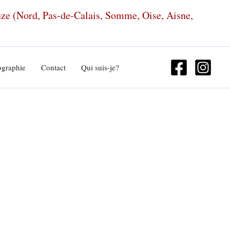
euze (Nord, Pas-de-Calais, Somme, Oise, Aisne,
ographie
Contact
Qui suis-je?