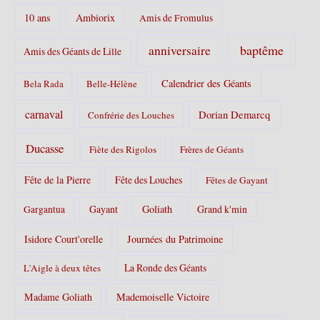
r
10 ans
Ambiorix
i
Amis de Fromulus
e
s
baptême
anniversaire
Amis des Géants de Lille
:
Calendrier des Géants
Bela Rada
Belle-Hélène
carnaval
Dorian Demarcq
Confrérie des Louches
Ducasse
Fiète des Rigolos
Frères de Géants
Fête de la Pierre
Fête des Louches
Fêtes de Gayant
Gayant
Goliath
Grand k'min
Gargantua
Isidore Court'orelle
Journées du Patrimoine
La Ronde des Géants
L'Aigle à deux têtes
Madame Goliath
Mademoiselle Victoire