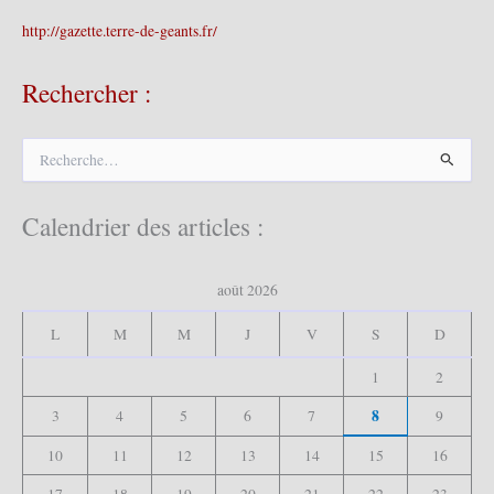
http://gazette.terre-de-geants.fr/
Rechercher :
R
e
c
h
Calendrier des articles :
e
r
c
août 2026
h
e
L
M
M
J
V
S
D
r
1
2
:
8
3
4
5
6
7
9
10
11
12
13
14
15
16
17
18
19
20
21
22
23