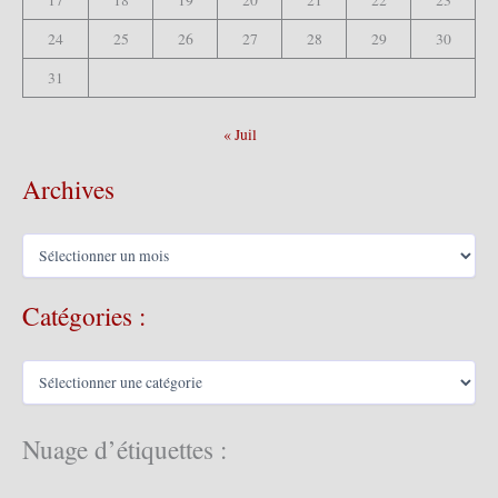
24
25
26
27
28
29
30
31
« Juil
Archives
A
r
c
Catégories :
h
i
v
C
e
a
s
t
é
Nuage d’étiquettes :
g
o