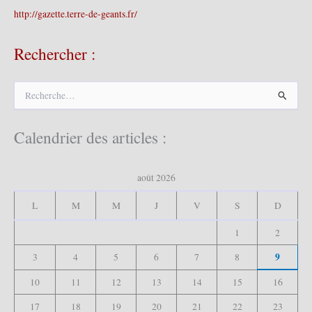
http://gazette.terre-de-geants.fr/
Rechercher :
R
e
c
h
Calendrier des articles :
e
r
c
août 2026
h
e
L
M
M
J
V
S
D
r
1
2
:
9
3
4
5
6
7
8
10
11
12
13
14
15
16
17
18
19
20
21
22
23