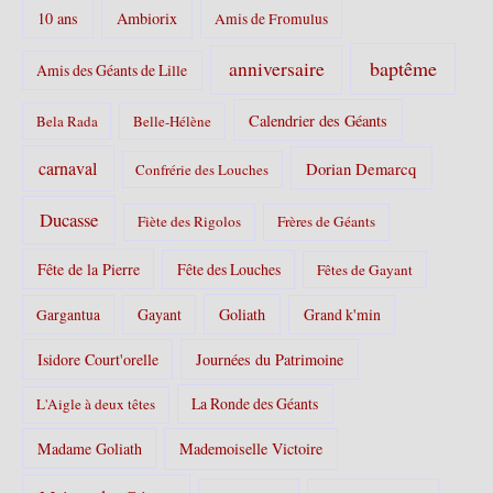
10 ans
Ambiorix
i
Amis de Fromulus
e
s
baptême
anniversaire
Amis des Géants de Lille
:
Calendrier des Géants
Bela Rada
Belle-Hélène
carnaval
Dorian Demarcq
Confrérie des Louches
Ducasse
Fiète des Rigolos
Frères de Géants
Fête de la Pierre
Fête des Louches
Fêtes de Gayant
Gayant
Goliath
Grand k'min
Gargantua
Isidore Court'orelle
Journées du Patrimoine
La Ronde des Géants
L'Aigle à deux têtes
Madame Goliath
Mademoiselle Victoire