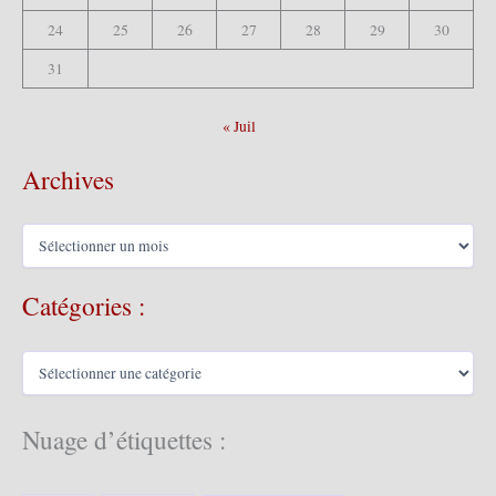
24
25
26
27
28
29
30
31
« Juil
Archives
A
r
c
Catégories :
h
i
v
C
e
a
s
t
é
Nuage d’étiquettes :
g
o
r