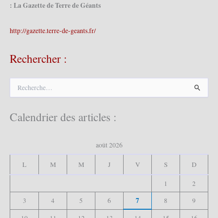
: La Gazette de Terre de Géants
http://gazette.terre-de-geants.fr/
Rechercher :
R
e
c
h
Calendrier des articles :
e
r
c
août 2026
h
e
L
M
M
J
V
S
D
r
1
2
:
7
3
4
5
6
8
9