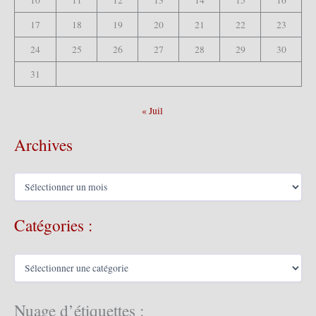
10
11
12
13
14
15
16
17
18
19
20
21
22
23
24
25
26
27
28
29
30
31
« Juil
Archives
A
r
c
Catégories :
h
i
v
C
e
a
s
t
é
Nuage d’étiquettes :