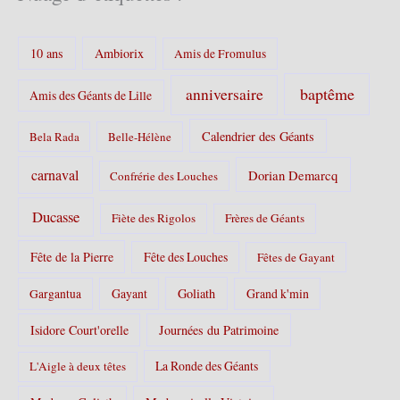
g
o
r
10 ans
Ambiorix
i
Amis de Fromulus
e
s
baptême
anniversaire
Amis des Géants de Lille
:
Calendrier des Géants
Bela Rada
Belle-Hélène
carnaval
Dorian Demarcq
Confrérie des Louches
Ducasse
Fiète des Rigolos
Frères de Géants
Fête de la Pierre
Fête des Louches
Fêtes de Gayant
Gayant
Goliath
Grand k'min
Gargantua
Isidore Court'orelle
Journées du Patrimoine
La Ronde des Géants
L'Aigle à deux têtes