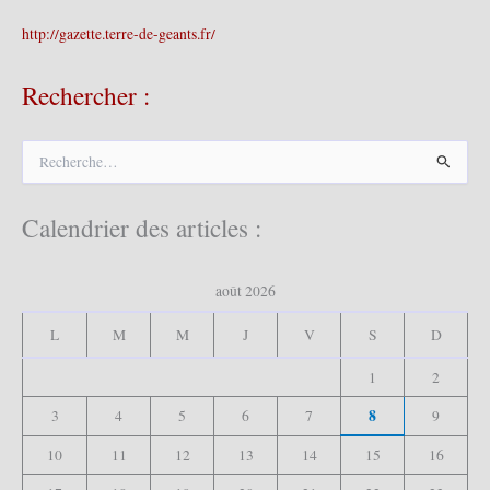
http://gazette.terre-de-geants.fr/
Rechercher :
R
e
c
h
Calendrier des articles :
e
r
c
août 2026
h
e
L
M
M
J
V
S
D
r
1
2
:
8
3
4
5
6
7
9
10
11
12
13
14
15
16