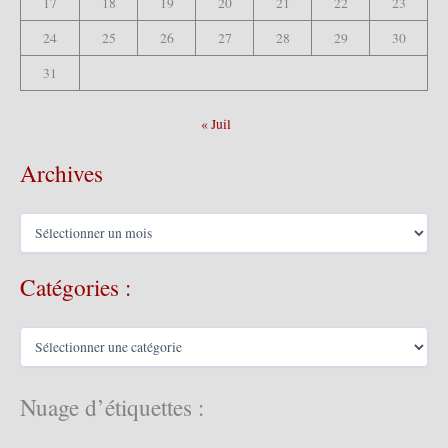
17
18
19
20
21
22
23
24
25
26
27
28
29
30
31
« Juil
Archives
A
r
c
Catégories :
h
i
v
C
e
a
s
t
é
Nuage d’étiquettes :
g
o