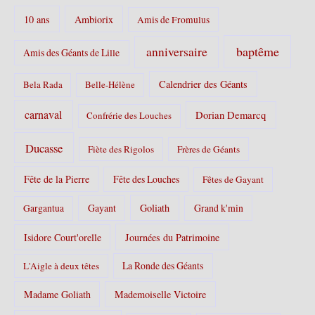
r
10 ans
Ambiorix
i
Amis de Fromulus
e
s
baptême
anniversaire
Amis des Géants de Lille
:
Calendrier des Géants
Bela Rada
Belle-Hélène
carnaval
Dorian Demarcq
Confrérie des Louches
Ducasse
Fiète des Rigolos
Frères de Géants
Fête de la Pierre
Fête des Louches
Fêtes de Gayant
Gayant
Goliath
Grand k'min
Gargantua
Isidore Court'orelle
Journées du Patrimoine
La Ronde des Géants
L'Aigle à deux têtes
Madame Goliath
Mademoiselle Victoire