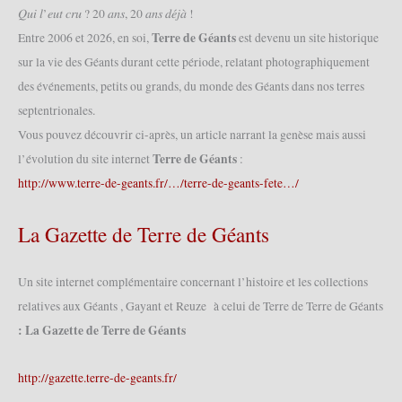
pluie
𝑄𝑢𝑖 𝑙’𝑒𝑢𝑡 𝑐𝑟𝑢 ? 20 𝑎𝑛𝑠, 20 𝑎𝑛𝑠 𝑑𝑒́𝑗𝑎̀ !
vient
Terre de Géants
Entre 2006 et 2026, en soi,
est devenu un site historique
le
sur la vie des Géants durant cette période, relatant photographiquement
beau
des événements, petits ou grands, du monde des Géants dans nos terres
temps »
2019
septentrionales.
(31/08/2019)
Vous pouvez découvrir ci-après, un article narrant la genèse mais aussi
Terre de Géants
l’évolution du site internet
:
http://www.terre-de-geants.fr/…/terre-de-geants-fete…/
La Gazette de Terre de Géants
Un site internet complémentaire concernant l’histoire et les collections
relatives aux Géants , Gayant et Reuze à celui de Terre de Terre de Géants
: La Gazette de Terre de Géants
http://gazette.terre-de-geants.fr/