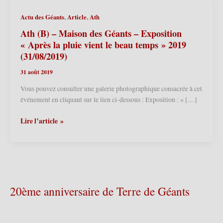
,
,
Actu des Géants
Article
Ath
Ath (B) – Maison des Géants – Exposition
« Après la pluie vient le beau temps » 2019
(31/08/2019)
31 août 2019
Vous pouvez consulter une galerie photographique consacrée à cet
événement en cliquant sur le lien ci-dessous : Exposition : « […]
Ath
Lire l’article »
(B)
–
Maison
des
Géants
–
20ème anniversaire de Terre de Géants
Exposition
« Après
la