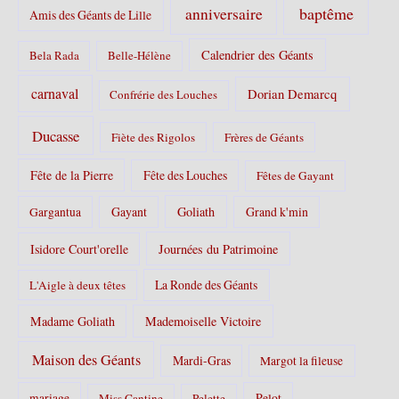
s
baptême
anniversaire
Amis des Géants de Lille
:
Calendrier des Géants
Bela Rada
Belle-Hélène
carnaval
Dorian Demarcq
Confrérie des Louches
Ducasse
Fiète des Rigolos
Frères de Géants
Fête de la Pierre
Fête des Louches
Fêtes de Gayant
Gayant
Goliath
Grand k'min
Gargantua
Isidore Court'orelle
Journées du Patrimoine
La Ronde des Géants
L'Aigle à deux têtes
Madame Goliath
Mademoiselle Victoire
Maison des Géants
Mardi-Gras
Margot la fileuse
Pelot
mariage
Miss Cantine
Pelette