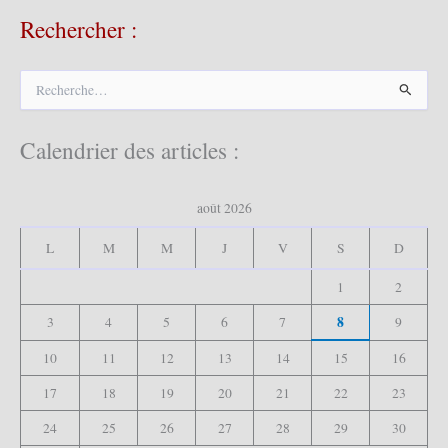
Rechercher :
R
e
c
h
Calendrier des articles :
e
r
c
août 2026
h
e
L
M
M
J
V
S
D
r
1
2
:
8
3
4
5
6
7
9
10
11
12
13
14
15
16
17
18
19
20
21
22
23
24
25
26
27
28
29
30