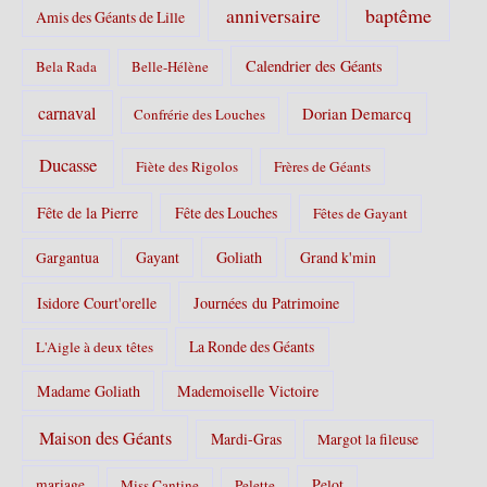
s
baptême
anniversaire
Amis des Géants de Lille
:
Calendrier des Géants
Bela Rada
Belle-Hélène
carnaval
Dorian Demarcq
Confrérie des Louches
Ducasse
Fiète des Rigolos
Frères de Géants
Fête de la Pierre
Fête des Louches
Fêtes de Gayant
Gayant
Goliath
Grand k'min
Gargantua
Isidore Court'orelle
Journées du Patrimoine
La Ronde des Géants
L'Aigle à deux têtes
Madame Goliath
Mademoiselle Victoire
Maison des Géants
Mardi-Gras
Margot la fileuse
Pelot
mariage
Miss Cantine
Pelette