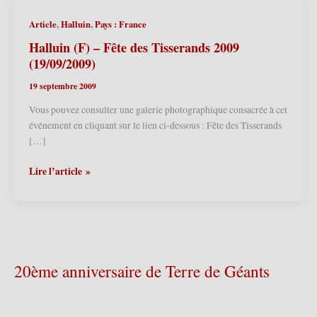
,
,
Article
Halluin
Pays : France
Halluin (F) – Fête des Tisserands 2009
(19/09/2009)
19 septembre 2009
Vous pouvez consulter une galerie photographique consacrée à cet
événement en cliquant sur le lien ci-dessous : Fête des Tisserands
[…]
Halluin
Lire l’article »
(F)
–
Fête
des
Tisserands
2009
20ème anniversaire de Terre de Géants
(19/09/2009)