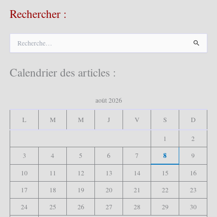
Rechercher :
R
e
c
h
Calendrier des articles :
e
r
c
août 2026
h
e
L
M
M
J
V
S
D
r
1
2
:
8
3
4
5
6
7
9
10
11
12
13
14
15
16
17
18
19
20
21
22
23
24
25
26
27
28
29
30