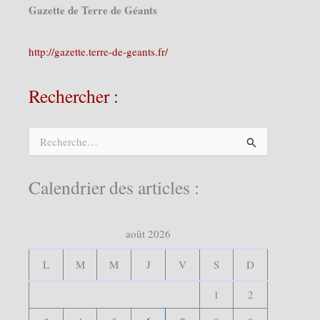
Gazette de Terre de Géants
http://gazette.terre-de-geants.fr/
Rechercher :
R
e
c
h
Calendrier des articles :
e
r
c
août 2026
h
e
r
L
M
M
J
V
S
D
:
1
2