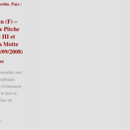
,
urdin
Pays :
n (F) –
e Pitche
 III et
a Motte
7/09/2008)
008
onsulter une
raphique
et événement
le lien ci-
tême de
»