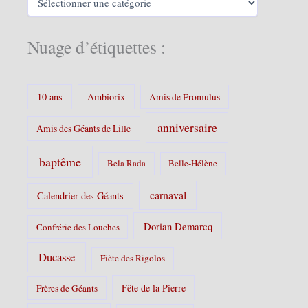
s
a
t
é
Nuage d’étiquettes :
g
o
r
i
10 ans
Ambiorix
Amis de Fromulus
e
s
anniversaire
Amis des Géants de Lille
:
baptême
Bela Rada
Belle-Hélène
carnaval
Calendrier des Géants
Dorian Demarcq
Confrérie des Louches
Ducasse
Fiète des Rigolos
Fête de la Pierre
Frères de Géants