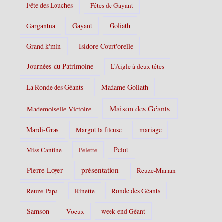
Fête des Louches
Fêtes de Gayant
Gayant
Goliath
Gargantua
Grand k'min
Isidore Court'orelle
Journées du Patrimoine
L'Aigle à deux têtes
La Ronde des Géants
Madame Goliath
Maison des Géants
Mademoiselle Victoire
Mardi-Gras
Margot la fileuse
mariage
Pelot
Miss Cantine
Pelette
Pierre Loyer
présentation
Reuze-Maman
Reuze-Papa
Rinette
Ronde des Géants
Samson
Voeux
week-end Géant