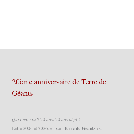
20ème anniversaire de Terre de
Géants
𝑄𝑢𝑖 𝑙’𝑒𝑢𝑡 𝑐𝑟𝑢 ? 20 𝑎𝑛𝑠, 20 𝑎𝑛𝑠 𝑑𝑒́𝑗𝑎̀ !
Terre de Géants
Entre 2006 et 2026, en soi,
est