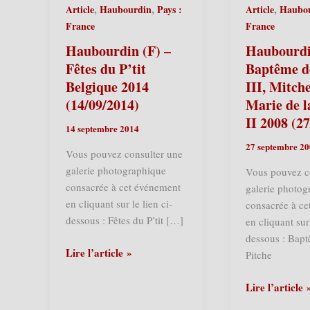
,
,
,
Article
Haubourdin
Pays :
Article
Haubo
France
France
Haubourdin (F) –
Haubourdi
Fêtes du P’tit
Baptême d
Belgique 2014
III, Mitche
(14/09/2014)
Marie de l
II 2008 (2
14 septembre 2014
27 septembre 2
Vous pouvez consulter une
galerie photographique
Vous pouvez c
consacrée à cet événement
galerie photog
en cliquant sur le lien ci-
consacrée à c
dessous : Fêtes du P’tit […]
en cliquant sur 
dessous : Bap
Haubourdin
Lire l’article »
Pitche
(F)
–
Haubourdin
Lire l’article 
Fêtes
(F)