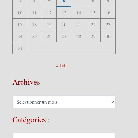
6
3
4
5
7
8
9
10
11
12
13
14
15
16
17
18
19
20
21
22
23
24
25
26
27
28
29
30
31
« Juil
Archives
A
r
c
h
Catégories :
i
v
e
C