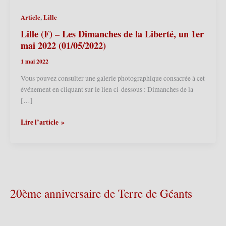
,
Article
Lille
Lille (F) – Les Dimanches de la Liberté, un 1er
mai 2022 (01/05/2022)
1 mai 2022
Vous pouvez consulter une galerie photographique consacrée à cet
événement en cliquant sur le lien ci-dessous : Dimanches de la
[…]
Lille
Lire l’article »
(F)
–
Les
Dimanches
de
la
20ème anniversaire de Terre de Géants
Liberté,
un
1er