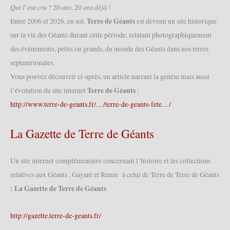
mai
𝑄𝑢𝑖 𝑙’𝑒𝑢𝑡 𝑐𝑟𝑢 ? 20 𝑎𝑛𝑠, 20 𝑎𝑛𝑠 𝑑𝑒́𝑗𝑎̀ !
2022
Terre de Géants
Entre 2006 et 2026, en soi,
est devenu un site historique
(01/05/2022)
sur la vie des Géants durant cette période, relatant photographiquement
des événements, petits ou grands, du monde des Géants dans nos terres
septentrionales.
Vous pouvez découvrir ci-après, un article narrant la genèse mais aussi
Terre de Géants
l’évolution du site internet
:
http://www.terre-de-geants.fr/…/terre-de-geants-fete…/
La Gazette de Terre de Géants
Un site internet complémentaire concernant l’histoire et les collections
relatives aux Géants , Gayant et Reuze à celui de Terre de Terre de Géants
: La Gazette de Terre de Géants
http://gazette.terre-de-geants.fr/