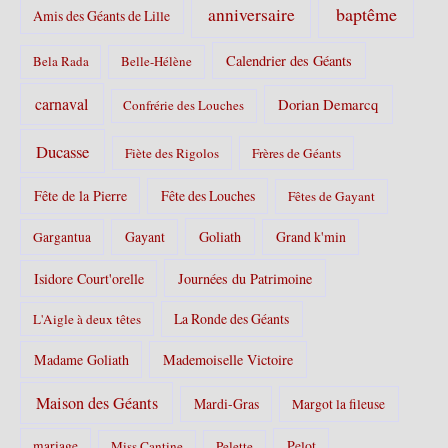
s
baptême
anniversaire
Amis des Géants de Lille
:
Calendrier des Géants
Bela Rada
Belle-Hélène
carnaval
Dorian Demarcq
Confrérie des Louches
Ducasse
Fiète des Rigolos
Frères de Géants
Fête de la Pierre
Fête des Louches
Fêtes de Gayant
Gayant
Goliath
Grand k'min
Gargantua
Isidore Court'orelle
Journées du Patrimoine
La Ronde des Géants
L'Aigle à deux têtes
Madame Goliath
Mademoiselle Victoire
Maison des Géants
Mardi-Gras
Margot la fileuse
Pelot
mariage
Miss Cantine
Pelette