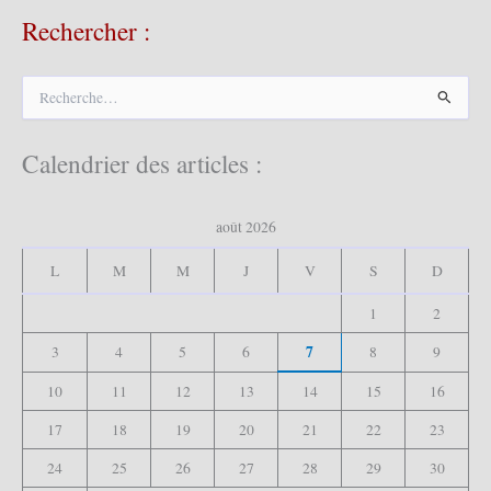
Rechercher :
R
e
c
h
Calendrier des articles :
e
r
c
août 2026
h
e
L
M
M
J
V
S
D
r
1
2
:
7
3
4
5
6
8
9
10
11
12
13
14
15
16
17
18
19
20
21
22
23
24
25
26
27
28
29
30