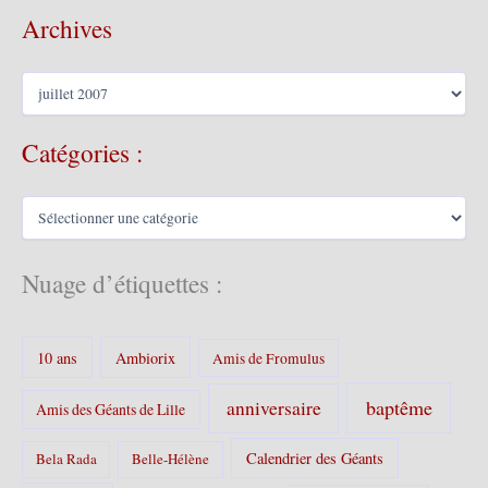
Archives
A
r
c
Catégories :
h
i
v
C
e
a
s
t
é
Nuage d’étiquettes :
g
o
r
10 ans
Ambiorix
i
Amis de Fromulus
e
s
baptême
anniversaire
Amis des Géants de Lille
:
Calendrier des Géants
Bela Rada
Belle-Hélène