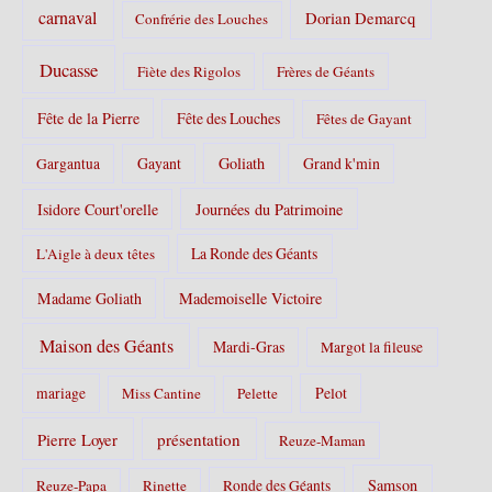
carnaval
Dorian Demarcq
Confrérie des Louches
Ducasse
Fiète des Rigolos
Frères de Géants
Fête de la Pierre
Fête des Louches
Fêtes de Gayant
Gayant
Goliath
Grand k'min
Gargantua
Isidore Court'orelle
Journées du Patrimoine
La Ronde des Géants
L'Aigle à deux têtes
Madame Goliath
Mademoiselle Victoire
Maison des Géants
Mardi-Gras
Margot la fileuse
Pelot
mariage
Miss Cantine
Pelette
Pierre Loyer
présentation
Reuze-Maman
Samson
Reuze-Papa
Rinette
Ronde des Géants