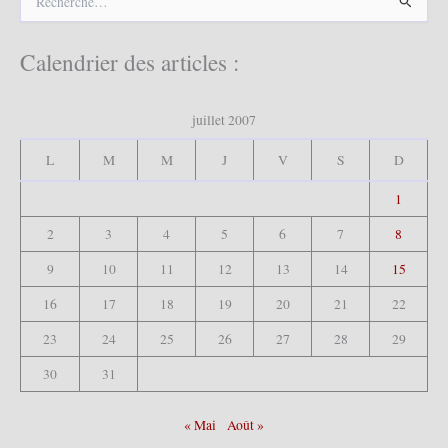
e
c
h
Calendrier des articles :
e
r
c
juillet 2007
h
e
L
M
M
J
V
S
D
r
1
:
2
3
4
5
6
7
8
9
10
11
12
13
14
15
16
17
18
19
20
21
22
23
24
25
26
27
28
29
30
31
« Mai
Août »