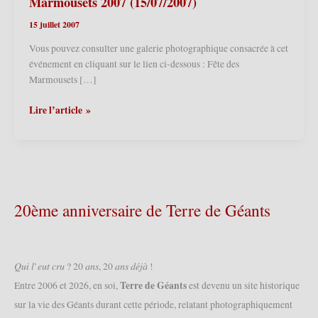
Marmousets 2007 (15/07/2007)
15 juillet 2007
Vous pouvez consulter une galerie photographique consacrée à cet
événement en cliquant sur le lien ci-dessous : Fête des
Marmousets […]
Comines
Lire l’article »
(Comines-
Warneton)
(B)
–
Fête
des
20ème anniversaire de Terre de Géants
Marmousets
2007
(15/07/2007)
𝑄𝑢𝑖 𝑙’𝑒𝑢𝑡 𝑐𝑟𝑢 ? 20 𝑎𝑛𝑠, 20 𝑎𝑛𝑠 𝑑𝑒́𝑗𝑎̀ !
Terre de Géants
Entre 2006 et 2026, en soi,
est devenu un site historique
sur la vie des Géants durant cette période, relatant photographiquement