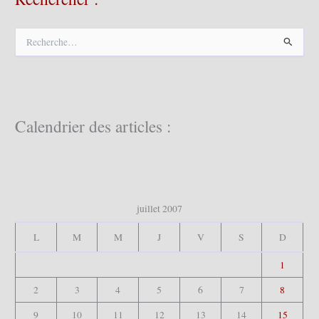
R
e
c
h
e
r
c
Calendrier des articles :
h
e
r
:
juillet 2007
L
M
M
J
V
S
D
1
2
3
4
5
6
7
8
9
10
11
12
13
14
15