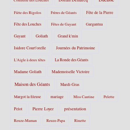
Fête de la Pierre
Fiète des Rigolos
Frères de Géants
Fête des Louches
Fêtes de Gayant
Gargantua
Gayant
Goliath
Grand k'min
Isidore Court'orelle
Journées du Patrimoine
La Ronde des Géants
L'Aigle à deux têtes
Madame Goliath
Mademoiselle Victoire
Maison des Géants
Mardi-Gras
Margot la fileuse
mariage
Miss Cantine
Pelette
Pierre Loyer
présentation
Pelot
Reuze-Maman
Reuze-Papa
Rinette