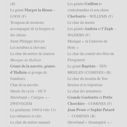
(B)
Guillem
Les géants
le
Margot la fileuse
Le géant
–
contrebandier et son chien
Cherloutte
LOOS (F)
– WILLEMS (F)
Troupeau de moutons
Le char du musée
Andréa
l’Zeph
accompagné de la bergère et
Les géants
et
–
des chiens
WAZIERS (F)
Sieur Philippe Hovyn
Musique « la Gauloise de
Les notables à chevaux
Hem »
Le char du métier de maison
Le char du comité des fêtes de
Musique de Halluin
Ploegsteert
Géant de la navette
géants
Baptiste
,
Le géant
– TEN-
d’Halluin
et groupe de
BRIELEN (COMINES) (B)
fraudeurs
Le char du moulin de Ten-
Char de la navette
Brielen et le triporteur
Musée du cycle – HUY
Le char des armatures
Grande Gueloutte
Petite
Showband « Calypso » –
et
Chorchire
ZWEVEGEM
– COMINES (F)
Jean Prout
Sophie Patard
Le gendarme 1900 à vélo 13)
et
Les rubaniers à vélo
– COMINES (B)
Le char du métier manuel
Showband « Drumspirit » –