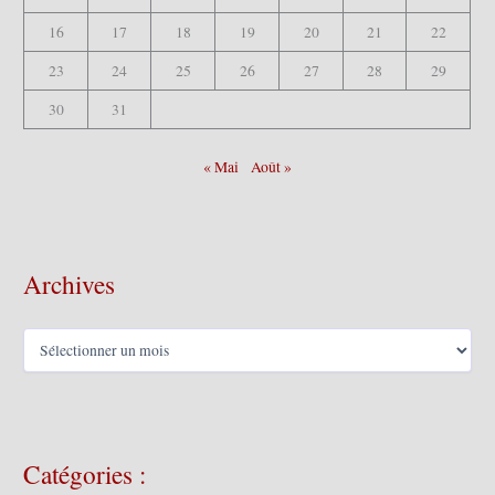
16
17
18
19
20
21
22
23
24
25
26
27
28
29
30
31
« Mai
Août »
Archives
A
r
c
h
i
v
Catégories :
e
s