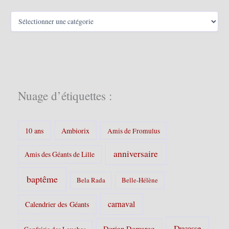
C
a
t
é
g
o
r
i
Nuage d’étiquettes :
e
s
:
10 ans
Ambiorix
Amis de Fromulus
anniversaire
Amis des Géants de Lille
baptême
Bela Rada
Belle-Hélène
carnaval
Calendrier des Géants
Ducasse
Dorian Demarcq
Confrérie des Louches