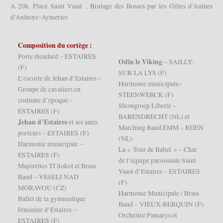
A 20h, Place Saint Vaast , Brulage des Bosses par les Gilles d’Aulnes
d’Aulnoye-Aymeries
Composition du cortège :
Porte étendard – ESTAIRES
Odin le Viking
– SAILLY-
(F)
SUR-LA LYS (F)
L’escorte de Jehan d’Estaires –
Harmonie municipale–
Groupe de cavaliers en
STEENWERCK (F)
costume d’époque –
Showgroep Liberté –
ESTAIRES (F)
BARENDRECHT (NL) et
Jehan d’Estaires
et ses amis
Marching Band EMM – RIJEN
porteurs – ESTAIRES (F)
(NL)
Harmonie municipale –
La « Tour de Babel » – Char
ESTAIRES (F)
de l’équipe paroissiale Saint
Majorettes TJ Sokol et Brass
Vaast d’Estaires – ESTAIRES
Band – VESELI NAD
(F)
MORAVOU (CZ)
Harmonie Municipale / Brass
Ballet de la gymnastique
Band – VIEUX-BERQUIN (F)
féminine d’Estaires –
Orchestre Pamarys et
ESTAIRES (F)