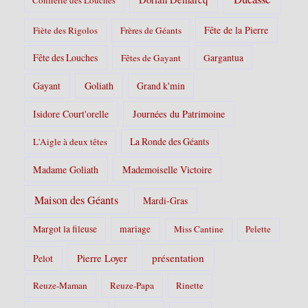
Confrérie des Louches
Fête de la Pierre
Fiète des Rigolos
Frères de Géants
Fête des Louches
Fêtes de Gayant
Gargantua
Gayant
Goliath
Grand k'min
Isidore Court'orelle
Journées du Patrimoine
La Ronde des Géants
L'Aigle à deux têtes
Madame Goliath
Mademoiselle Victoire
Maison des Géants
Mardi-Gras
Margot la fileuse
mariage
Miss Cantine
Pelette
Pierre Loyer
présentation
Pelot
Reuze-Maman
Reuze-Papa
Rinette