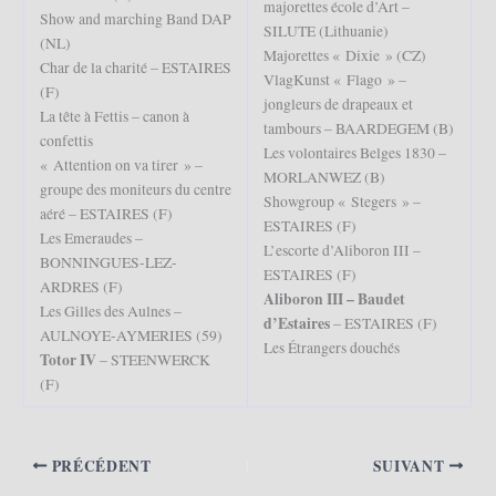
majorettes école d’Art –
Show and marching Band DAP
SILUTE (Lithuanie)
(NL)
Majorettes « Dixie » (CZ)
Char de la charité – ESTAIRES
VlagKunst « Flago » –
(F)
jongleurs de drapeaux et
La tête à Fettis – canon à
tambours – BAARDEGEM (B)
confettis
Les volontaires Belges 1830 –
« Attention on va tirer » –
MORLANWEZ (B)
groupe des moniteurs du centre
Showgroup « Stegers » –
aéré – ESTAIRES (F)
ESTAIRES (F)
Les Emeraudes –
L’escorte d’Aliboron III –
BONNINGUES-LEZ-
ESTAIRES (F)
ARDRES (F)
Aliboron III – Baudet
Les Gilles des Aulnes –
d’Estaires
– ESTAIRES (F)
AULNOYE-AYMERIES (59)
Les Étrangers douchés
Totor IV
– STEENWERCK
(F)
PRÉCÉDENT
SUIVANT