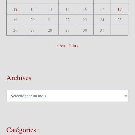
12
13
14
15
16
17
18
19
20
21
22
23
24
25
26
27
28
29
30
31
« Avr
Juin »
Archives
A
r
c
h
i
v
Catégories :
e
s