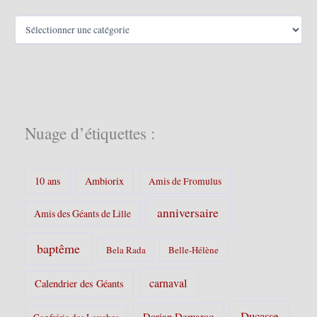
C
a
t
é
g
o
r
i
Nuage d’étiquettes :
e
s
:
10 ans
Ambiorix
Amis de Fromulus
anniversaire
Amis des Géants de Lille
baptême
Bela Rada
Belle-Hélène
carnaval
Calendrier des Géants
Ducasse
Dorian Demarcq