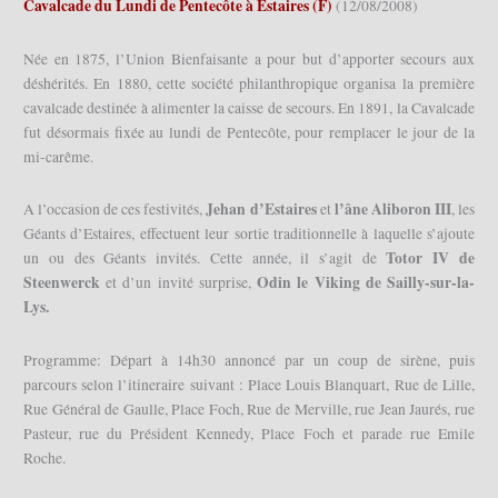
Cavalcade du Lundi de Pentecôte à Estaires (F)
(12/08/2008)
Née en 1875, l’Union Bienfaisante a pour but d’apporter secours aux
déshérités. En 1880, cette société philanthropique organisa la première
cavalcade destinée à alimenter la caisse de secours. En 1891, la Cavalcade
fut désormais fixée au lundi de Pentecôte, pour remplacer le jour de la
mi-carême.
Jehan d’Estaires
l’âne Aliboron III
A l’occasion de ces festivités,
et
, les
Géants d’Estaires, effectuent leur sortie traditionnelle à laquelle s’ajoute
Totor IV de
un ou des Géants invités. Cette année, il s’agit de
Steenwerck
Odin le Viking de Sailly-sur-la-
et d’un invité surprise,
Lys.
Programme: Départ à 14h30 annoncé par un coup de sirène, puis
parcours selon l’itineraire suivant : Place Louis Blanquart, Rue de Lille,
Rue Général de Gaulle, Place Foch, Rue de Merville, rue Jean Jaurés, rue
Pasteur, rue du Président Kennedy, Place Foch et parade rue Emile
Roche.