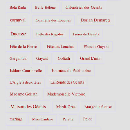
Calendrier des Géants
Bela Rada
Belle-Hélène
carnaval
Dorian Demarcq
Confrérie des Louches
Ducasse
Fiète des Rigolos
Frères de Géants
Fête de la Pierre
Fête des Louches
Fêtes de Gayant
Gayant
Goliath
Grand k'min
Gargantua
Isidore Court'orelle
Journées du Patrimoine
La Ronde des Géants
L'Aigle à deux têtes
Madame Goliath
Mademoiselle Victoire
Maison des Géants
Mardi-Gras
Margot la fileuse
Pelot
mariage
Miss Cantine
Pelette