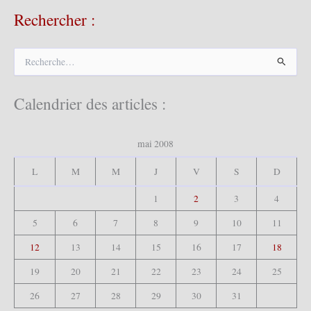
Rechercher :
R
e
c
h
Calendrier des articles :
e
r
c
mai 2008
h
e
L
M
M
J
V
S
D
r
1
2
3
4
:
5
6
7
8
9
10
11
12
13
14
15
16
17
18
19
20
21
22
23
24
25
26
27
28
29
30
31