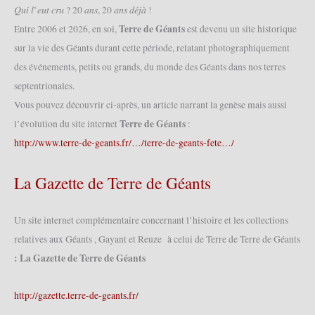
𝑄𝑢𝑖 𝑙’𝑒𝑢𝑡 𝑐𝑟𝑢 ? 20 𝑎𝑛𝑠, 20 𝑎𝑛𝑠 𝑑𝑒́𝑗𝑎̀ !
Terre de Géants
Entre 2006 et 2026, en soi,
est devenu un site historique
sur la vie des Géants durant cette période, relatant photographiquement
des événements, petits ou grands, du monde des Géants dans nos terres
septentrionales.
Vous pouvez découvrir ci-après, un article narrant la genèse mais aussi
Terre de Géants
l’évolution du site internet
:
http://www.terre-de-geants.fr/…/terre-de-geants-fete…/
La Gazette de Terre de Géants
Un site internet complémentaire concernant l’histoire et les collections
relatives aux Géants , Gayant et Reuze à celui de Terre de Terre de Géants
: La Gazette de Terre de Géants
http://gazette.terre-de-geants.fr/