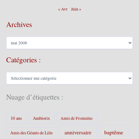
« Avr
Juin »
Archives
A
r
c
Catégories :
h
i
v
C
e
a
s
t
é
Nuage d’étiquettes :
g
o
r
10 ans
Ambiorix
i
Amis de Fromulus
e
s
baptême
anniversaire
Amis des Géants de Lille
: