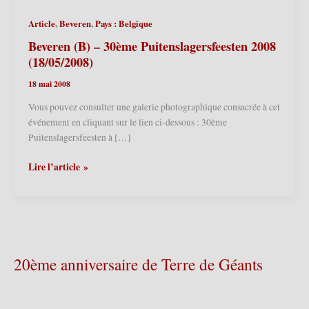
,
,
Article
Beveren
Pays : Belgique
Beveren (B) – 30ème Puitenslagersfeesten 2008
(18/05/2008)
18 mai 2008
Vous pouvez consulter une galerie photographique consacrée à cet
événement en cliquant sur le lien ci-dessous : 30ème
Puitenslagersfeesten à […]
Beveren
Lire l’article »
(B)
–
30ème
Puitenslagersfeesten
2008
(18/05/2008)
20ème anniversaire de Terre de Géants