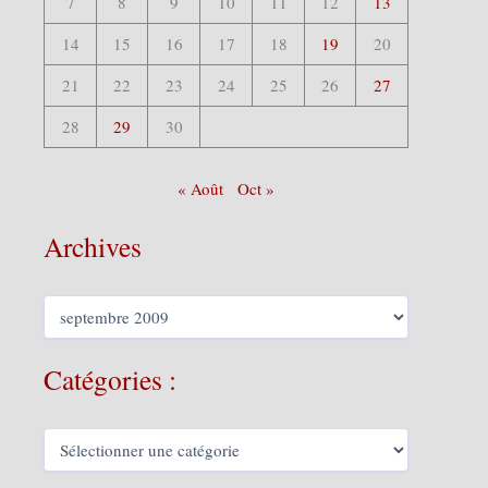
7
8
9
10
11
12
13
14
15
16
17
18
19
20
21
22
23
24
25
26
27
28
29
30
« Août
Oct »
Archives
A
r
c
h
Catégories :
i
v
e
C
s
a
t