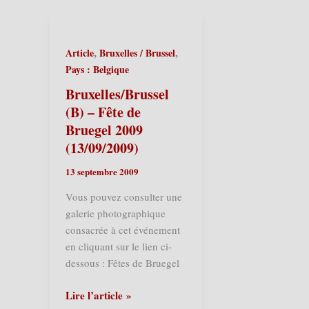
4ème
Fiète
Parade
des
de
Rigolos
,
,
Article
Bruxelles / Brussel
Géants
2009
Pays : Belgique
2009
(27/09/2009)
(26/09/2009)
Bruxelles/Brussel
(B) – Fête de
Bruegel 2009
(13/09/2009)
13 septembre 2009
Vous pouvez consulter une
galerie photographique
consacrée à cet événement
en cliquant sur le lien ci-
dessous : Fêtes de Bruegel
Bruxelles/Brussel
Lire l’article »