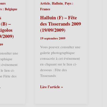
,
,
ours
Article
Halluin
Pays :
s : Belgique
France
s
Halluin (F) – Fête
 (B) –
des Tisserands 2009
Rigolos
(19/09/2009)
9/2009)
19 septembre 2009
009
Vous pouvez consulter une
galerie photographique
onsulter une
consacrée à cet événement
raphique
en cliquant sur le lien ci-
et événement
dessous : Fête des
le lien ci-
Tisserands
e Fiète des
Halluin
Lire l’article »
»
(F)
–
Fête