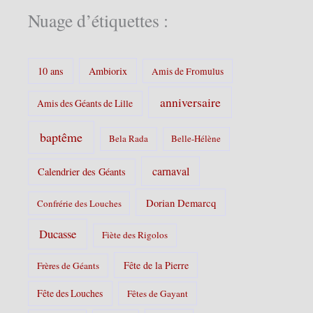
é
Nuage d’étiquettes :
g
o
r
i
10 ans
Ambiorix
Amis de Fromulus
e
s
anniversaire
Amis des Géants de Lille
:
baptême
Bela Rada
Belle-Hélène
carnaval
Calendrier des Géants
Dorian Demarcq
Confrérie des Louches
Ducasse
Fiète des Rigolos
Fête de la Pierre
Frères de Géants
Fête des Louches
Fêtes de Gayant