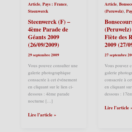
,
,
,
Article
Pays : France
Article
Bonsec
,
Steenwerck
(Peruwelz)
Pay
Steenwerck (F) –
Bonsecour
4ème Parade de
(Peruwelz)
Géants 2009
Fiète des 
(26/09/2009)
2009 (27/0
29 septembre 2009
27 septembre 2
Vous pouvez consulter une
Vous pouvez c
galerie photographique
galerie photog
consacrée à cet événement
consacrée à c
en cliquant sur le lien ci-
en cliquant sur 
dessous : 4ème parade
dessous : 17èm
nocturne […]
Bonsecours
Lire l’article 
Steenwerck
(Peruwelz)
Lire l’article »
(F)
(B)
–
–