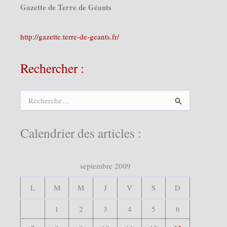
Gazette de Terre de Géants
http://gazette.terre-de-geants.fr/
Rechercher :
R
e
c
h
Calendrier des articles :
e
r
c
septembre 2009
h
e
r
L
M
M
J
V
S
D
:
1
2
3
4
5
6