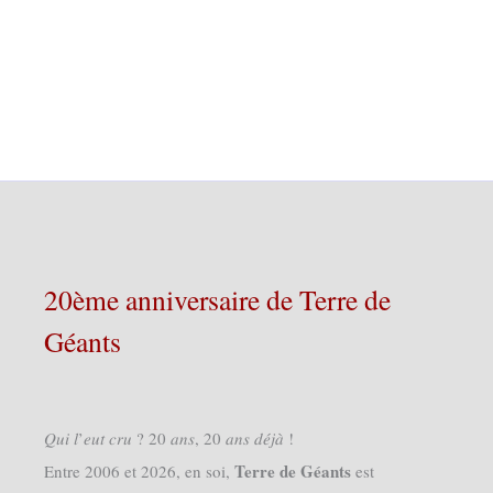
20ème anniversaire de Terre de
Géants
𝑄𝑢𝑖 𝑙’𝑒𝑢𝑡 𝑐𝑟𝑢 ? 20 𝑎𝑛𝑠, 20 𝑎𝑛𝑠 𝑑𝑒́𝑗𝑎̀ !
Terre de Géants
Entre 2006 et 2026, en soi,
est