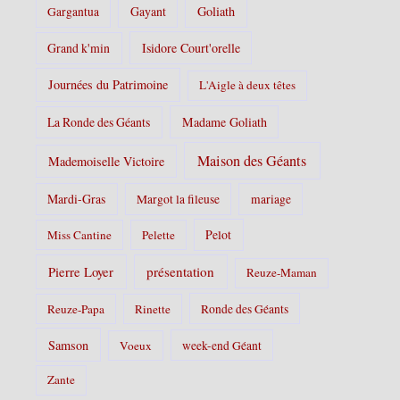
Gayant
Goliath
Gargantua
Grand k'min
Isidore Court'orelle
Journées du Patrimoine
L'Aigle à deux têtes
La Ronde des Géants
Madame Goliath
Maison des Géants
Mademoiselle Victoire
Mardi-Gras
Margot la fileuse
mariage
Pelot
Miss Cantine
Pelette
Pierre Loyer
présentation
Reuze-Maman
Reuze-Papa
Rinette
Ronde des Géants
Samson
Voeux
week-end Géant
Zante