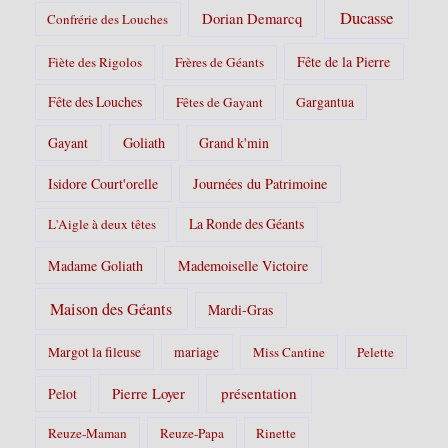
Ducasse
Dorian Demarcq
Confrérie des Louches
Fête de la Pierre
Fiète des Rigolos
Frères de Géants
Fête des Louches
Fêtes de Gayant
Gargantua
Gayant
Goliath
Grand k'min
Isidore Court'orelle
Journées du Patrimoine
La Ronde des Géants
L'Aigle à deux têtes
Madame Goliath
Mademoiselle Victoire
Maison des Géants
Mardi-Gras
Margot la fileuse
mariage
Miss Cantine
Pelette
Pierre Loyer
présentation
Pelot
Reuze-Maman
Reuze-Papa
Rinette