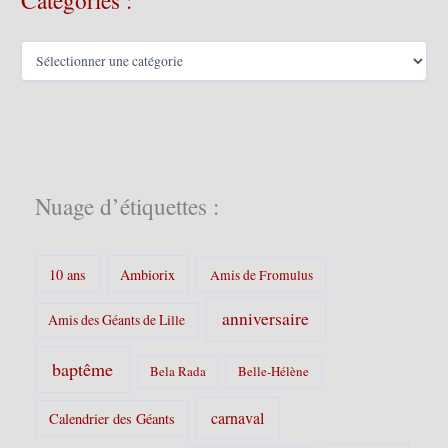
Catégories :
s
C
a
t
é
g
o
r
i
Nuage d’étiquettes :
e
s
:
10 ans
Ambiorix
Amis de Fromulus
anniversaire
Amis des Géants de Lille
baptême
Bela Rada
Belle-Hélène
carnaval
Calendrier des Géants