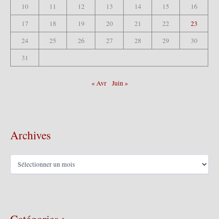
10
11
12
13
14
15
16
17
18
19
20
21
22
23
24
25
26
27
28
29
30
31
« Avr
Juin »
Archives
A
r
c
h
i
v
e