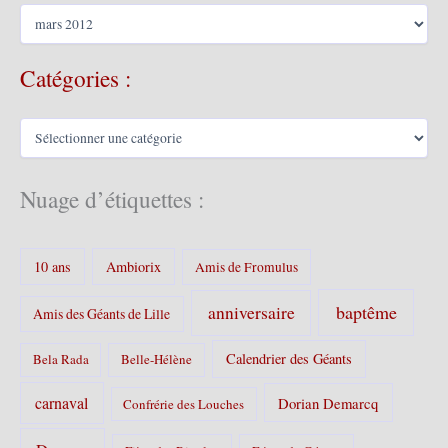
A
r
c
Catégories :
h
i
v
C
e
a
s
t
é
Nuage d’étiquettes :
g
o
r
10 ans
Ambiorix
i
Amis de Fromulus
e
s
baptême
anniversaire
Amis des Géants de Lille
:
Calendrier des Géants
Bela Rada
Belle-Hélène
carnaval
Dorian Demarcq
Confrérie des Louches