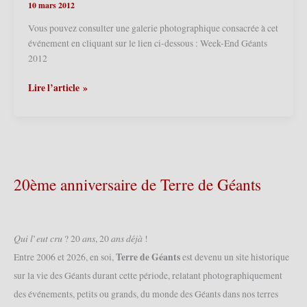
10 mars 2012
Vous pouvez consulter une galerie photographique consacrée à cet
événement en cliquant sur le lien ci-dessous : Week-End Géants
2012
Tourcoing
Lire l’article »
(F)
–
Week-
End
Géants
2012
20ème anniversaire de Terre de Géants
(10/03/2012)
𝑄𝑢𝑖 𝑙’𝑒𝑢𝑡 𝑐𝑟𝑢 ? 20 𝑎𝑛𝑠, 20 𝑎𝑛𝑠 𝑑𝑒́𝑗𝑎̀ !
Terre de Géants
Entre 2006 et 2026, en soi,
est devenu un site historique
sur la vie des Géants durant cette période, relatant photographiquement
des événements, petits ou grands, du monde des Géants dans nos terres