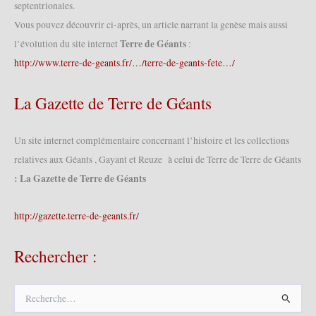
septentrionales.
Vous pouvez découvrir ci-après, un article narrant la genèse mais aussi
Terre de Géants
l’évolution du site internet
:
http://www.terre-de-geants.fr/…/terre-de-geants-fete…/
La Gazette de Terre de Géants
Un site internet complémentaire concernant l’histoire et les collections
relatives aux Géants , Gayant et Reuze à celui de Terre de Terre de Géants
: La Gazette de Terre de Géants
http://gazette.terre-de-geants.fr/
Rechercher :
R
e