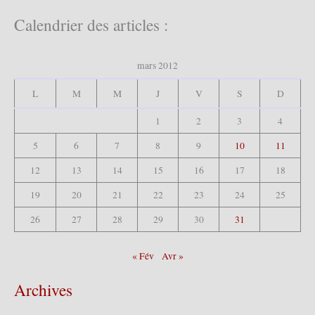
c
h
Calendrier des articles :
e
r
c
mars 2012
h
e
L
M
M
J
V
S
D
r
1
2
3
4
:
5
6
7
8
9
10
11
12
13
14
15
16
17
18
19
20
21
22
23
24
25
26
27
28
29
30
31
« Fév
Avr »
Archives