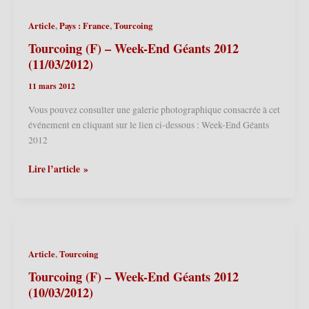
de
Voila
,
,
Article
Pays : France
Tourcoing
Zier
2012
Tourcoing (F) – Week-End Géants 2012
(31/03/2012)
(11/03/2012)
11 mars 2012
Vous pouvez consulter une galerie photographique consacrée à cet
événement en cliquant sur le lien ci-dessous : Week-End Géants
2012
Tourcoing
Lire l’article »
(F)
–
Week-
End
Géants
,
Article
Tourcoing
2012
(11/03/2012)
Tourcoing (F) – Week-End Géants 2012
(10/03/2012)