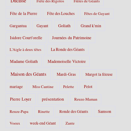
Ducasse
Fiète des Rigolos
Frères de Géants
Fête de la Pierre
Fête des Louches
Fêtes de Gayant
Gayant
Goliath
Grand k'min
Gargantua
Isidore Court'orelle
Journées du Patrimoine
La Ronde des Géants
L'Aigle à deux têtes
Madame Goliath
Mademoiselle Victoire
Maison des Géants
Mardi-Gras
Margot la fileuse
Pelot
mariage
Miss Cantine
Pelette
Pierre Loyer
présentation
Reuze-Maman
Samson
Reuze-Papa
Rinette
Ronde des Géants
Voeux
week-end Géant
Zante