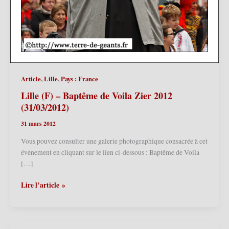
,
,
Article
Lille
Pays : France
Lille (F) – Baptême de Voila Zier 2012
(31/03/2012)
31 mars 2012
Vous pouvez consulter une galerie photographique consacrée à cet
événement en cliquant sur le lien ci-dessous : Baptême de Voila
[…]
Lille
Lire l’article »
(F)
–
Baptême