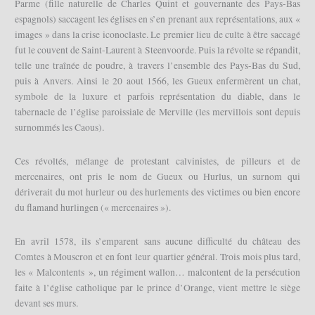
Parme (fille naturelle de Charles Quint et gouvernante des Pays-Bas
espagnols) saccagent les églises en s’en prenant aux représentations, aux «
images » dans la crise iconoclaste. Le premier lieu de culte à être saccagé
fut le couvent de Saint-Laurent à Steenvoorde. Puis la révolte se répandit,
telle une traînée de poudre, à travers l’ensemble des Pays-Bas du Sud,
puis à Anvers. Ainsi le 20 aout 1566, les Gueux enfermèrent un chat,
symbole de la luxure et parfois représentation du diable, dans le
tabernacle de l’église paroissiale de Merville (les mervillois sont depuis
surnommés les Caous).
Ces révoltés, mélange de protestant calvinistes, de pilleurs et de
mercenaires, ont pris le nom de Gueux ou Hurlus, un surnom qui
dériverait du mot hurleur ou des hurlements des victimes ou bien encore
du flamand hurlingen (« mercenaires »).
En avril 1578, ils s’emparent sans aucune difficulté du château des
Comtes à Mouscron et en font leur quartier général. Trois mois plus tard,
les « Malcontents », un régiment wallon… malcontent de la persécution
faite à l’église catholique par le prince d’Orange, vient mettre le siège
devant ses murs.