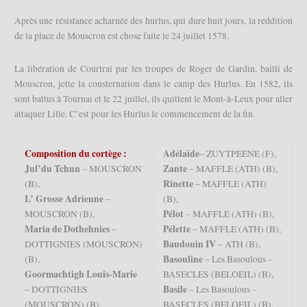
Après une résistance acharnée des hurlus, qui dure huit jours, la reddition
de la place de Mouscron est chose faite le 24 juillet 1578.
La libération de Courtrai par les troupes de Roger de Gardin, bailli de
Mouscron, jette la consternation dans le camp des Hurlus. En 1582, ils
sont battus à Tournai et le 22 juillet, ils quittent le Mont-à-Leux pour aller
attaquer Lille. C’est pour les Hurlus le commencement de la fin.
Composition du cortège :
Adélaïde
– ZUYTPEENE (F),
Jul’du Tchun
Zante
– MOUSCRON
– MAFFLE (ATH) (B),
Rinette
(B),
– MAFFLE (ATH)
L’ Grosse Adrienne
–
(B),
Pélot
MOUSCRON (B),
– MAFFLE (ATH) (B),
Maria de Dothehnies
Pélette
–
– MAFFLE (ATH) (B),
Baudouin IV
DOTTIGNIES (MOUSCRON)
– ATH (B),
Basouline
(B),
– Les Basoulous –
Goormachtigh Louis-Marie
BASECLES (BELOEIL) (B),
Basile
– DOTTIGNIES
– Les Basoulous –
(MOUSCRON) (B),
BASECLES (BELOEIL) (B),