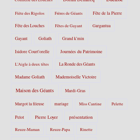
Fête de la Pierre
Fiète des Rigolos
Frères de Géants
Fête des Louches
Fêtes de Gayant
Gargantua
Gayant
Goliath
Grand k'min
Isidore Court'orelle
Journées du Patrimoine
La Ronde des Géants
L'Aigle à deux têtes
Madame Goliath
Mademoiselle Victoire
Maison des Géants
Mardi-Gras
Margot la fileuse
mariage
Miss Cantine
Pelette
Pierre Loyer
présentation
Pelot
Reuze-Maman
Reuze-Papa
Rinette