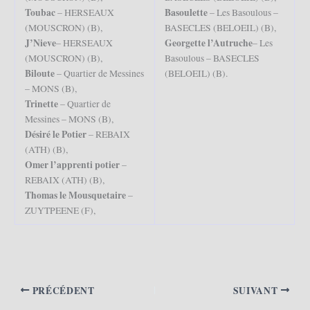
Toubac
Basoulette
– HERSEAUX
– Les Basoulous –
(MOUSCRON) (B),
BASECLES (BELOEIL) (B),
J’Nieve
Georgette l’Autruche
– HERSEAUX
– Les
(MOUSCRON) (B),
Basoulous – BASECLES
Biloute
– Quartier de Messines
(BELOEIL) (B).
– MONS (B),
Trinette
– Quartier de
Messines – MONS (B),
Désiré le Potier
– REBAIX
(ATH) (B),
Omer l’apprenti potier
–
REBAIX (ATH) (B),
Thomas le Mousquetaire
–
ZUYTPEENE (F),
PRÉCÉDENT
SUIVANT