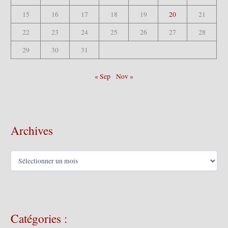
15
16
17
18
19
20
21
22
23
24
25
26
27
28
29
30
31
« Sep
Nov »
Archives
A
r
c
h
i
v
Catégories :
e
s