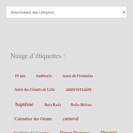
C
a
t
é
g
o
r
i
Nuage d’étiquettes :
e
s
:
10 ans
Ambiorix
Amis de Fromulus
anniversaire
Amis des Géants de Lille
baptême
Bela Rada
Belle-Hélène
carnaval
Calendrier des Géants
Ducasse
Dorian Demarcq
Confrérie des Louches