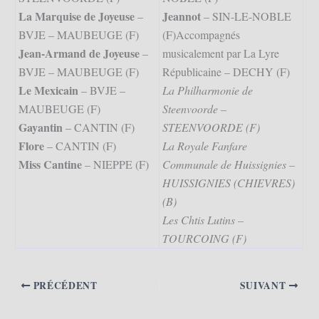
La Marquise de Joyeuse
Jeannot
–
– SIN-LE-NOBLE
BVJE – MAUBEUGE (F)
(F)Accompagnés
Jean-Armand de Joyeuse
–
musicalement par La Lyre
BVJE – MAUBEUGE (F)
Républicaine – DECHY (F)
Le Mexicain
– BVJE –
La Philharmonie de
MAUBEUGE (F)
Steenvoorde –
Gayantin
– CANTIN (F)
STEENVOORDE (F)
Flore
– CANTIN (F)
La Royale Fanfare
Miss Cantine
– NIEPPE (F)
Communale de Huissignies –
HUISSIGNIES (CHIEVRES)
(B)
Les Chtis Lutins –
TOURCOING (F)
PRÉCÉDENT
SUIVANT