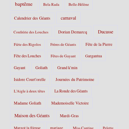
baptême
Bela Rada
Belle-Hélène
carnaval
Calendrier des Géants
Ducasse
Dorian Demarcq
Confrérie des Louches
Fête de la Pierre
Fiète des Rigolos
Frères de Géants
Fête des Louches
Fêtes de Gayant
Gargantua
Gayant
Goliath
Grand k'min
Isidore Court'orelle
Journées du Patrimoine
La Ronde des Géants
L'Aigle à deux têtes
Madame Goliath
Mademoiselle Victoire
Maison des Géants
Mardi-Gras
Margot la fileuse
mariage
Miss Cantine
Pelette