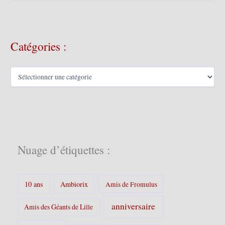
c
h
i
v
Catégories :
e
s
C
a
t
é
g
o
r
i
Nuage d’étiquettes :
e
s
:
10 ans
Ambiorix
Amis de Fromulus
anniversaire
Amis des Géants de Lille