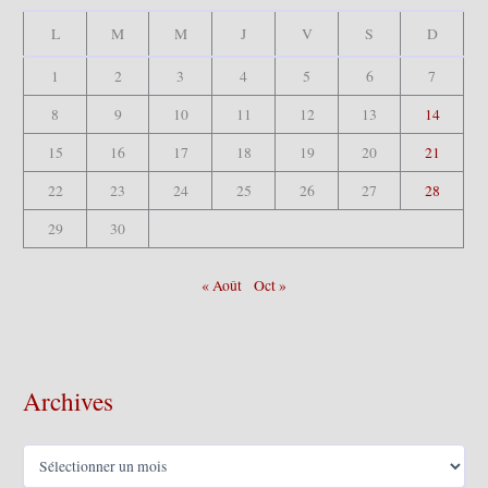
L
M
M
J
V
S
D
1
2
3
4
5
6
7
8
9
10
11
12
13
14
15
16
17
18
19
20
21
22
23
24
25
26
27
28
29
30
« Août
Oct »
Archives
A
r