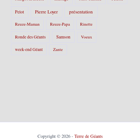
Pierre Loyer
présentation
Pelot
Reuze-Maman
Reuze-Papa
Rinette
Samson
Ronde des Géants
Voeux
week-end Géant
Zante
Copyright © 2026 -
Terre de Géants