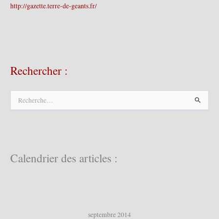
http://gazette.terre-de-geants.fr/
Rechercher :
R
e
c
h
e
r
c
Calendrier des articles :
h
e
r
:
septembre 2014