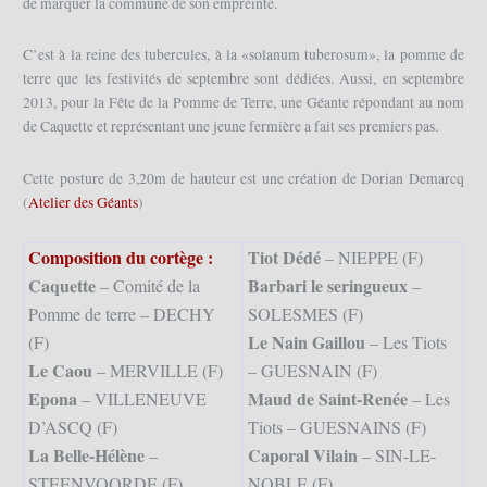
de marquer la commune de son empreinte.
C’est à la reine des tubercules, à la «solanum tuberosum», la pomme de
terre que les festivités de septembre sont dédiées. Aussi, en septembre
2013, pour la Fête de la Pomme de Terre, une Géante répondant au nom
de Caquette et représentant une jeune fermière a fait ses premiers pas.
Cette posture de 3,20m de hauteur est une création de Dorian Demarcq
(
Atelier des Géants
)
Composition du cortège :
Tiot Dédé
– NIEPPE (F)
Caquette
Barbari le seringueux
– Comité de la
–
Pomme de terre – DECHY
SOLESMES (F)
Le Nain Gaillou
(F)
– Les Tiots
Le Caou
– MERVILLE (F)
– GUESNAIN (F)
Epona
Maud de Saint-Renée
– VILLENEUVE
– Les
D’ASCQ (F)
Tiots – GUESNAINS (F)
La Belle-Hélène
Caporal Vilain
–
– SIN-LE-
STEENVOORDE (F)
NOBLE (F)