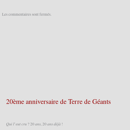
Les commentaires sont fermés.
20ème anniversaire de Terre de Géants
𝑄𝑢𝑖 𝑙’𝑒𝑢𝑡 𝑐𝑟𝑢 ? 20 𝑎𝑛𝑠, 20 𝑎𝑛𝑠 𝑑𝑒́𝑗𝑎̀ !